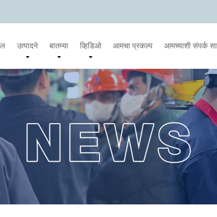
दल
उत्पादने
बातम्या
व्हिडिओ
आमचा प्रकल्प
आमच्याशी संपर्क स