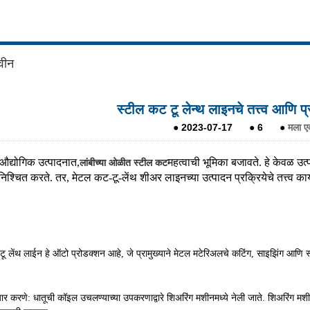
वीन
स्टील कट टू लेन्थ लाइनचे तत्त्व आणि 
●
2023-07-17
●
6
●
मला एक
द्योगिक उत्पादनात,
महत्वाची भूमिका बजावते. हे केवळ उत्प
लांबीच्या ओळीत स्टील कट
निश्चित करते. तर, मेटल कट-टू-लेंथ शीअर लाइनच्या उत्पादन प्रक्रियेचे तत्त्व 
ू लेंथ लाईन हे ऑटो प्रोडक्शन आहे, जे प्रामुख्याने मेटल मटेरिअलचे कटिंग, साइझिंग आणि स्टॅक
यार करणे: धातूची कॉइल उचलण्याच्या उपकरणाद्वारे शिअरिंग मशीनमध्ये नेली जाते. शिअरिं