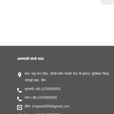
आमच्याशी संपर्क साधा
पत्ता: लाइ फंग टॉवर, डोंगफेंगडोंग रोडची 761 वी इमारत, युएक्सिउ जिल्हा,
ग्वांगझो शहर, चीन
दूरध्वनी:
+86-13702855825
फोन:
+86-13702855825
ईमेल:
kingreal2004@gmail.com