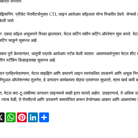
खात्री करतात.
झिशनिंग: प्रीसेट पॅरामीटर्सनुसार CTL लाइन आपोआप कॉइलला योग्य स्थितीत ठेवते. सेन्सर्स
केली जाते.
ग: एकदा कॉइल अचूकपणे स्थित झाल्यावर, मेटल कटिंग मशीन कटिंग ऑपरेशन सुरू करते. 
टिंग चाकूने सुसज्ज आहे.
आकार पूर्ण केल्यानंतर, धातूची पत्रके आपोआप स्टॅक केली जातात. आवश्यकतेनुसार मेटल शीट 
शीन स्टॅकिंग डिव्हाइससह सुसज्ज आहे.
्पादन प्रक्रियेदरम्यान, मेटल साइझिंग आणि कातरणे लाइन स्वयंचलित उपकरणे आणि अचूक नियंत
मॅन्युअल ऑपरेशनच्या तुलनेत, हे उत्पादन कार्यक्षमता मोठ्या प्रमाणात सुधारते, श्रम खर्च कम
क्त, मेटल कट-टू-लांबीच्या उत्पादन लाइनमध्ये काही इतर फायदे आहेत. उदाहरणार्थ, ते अधि
 त्याच वेळी, ते पॅरामीटर्स आणि उपकरणे समायोजित करून वेगवेगळ्या आकार आणि आकारांच्या
cebook
X
WhatsApp
Pinterest
LinkedIn
Share