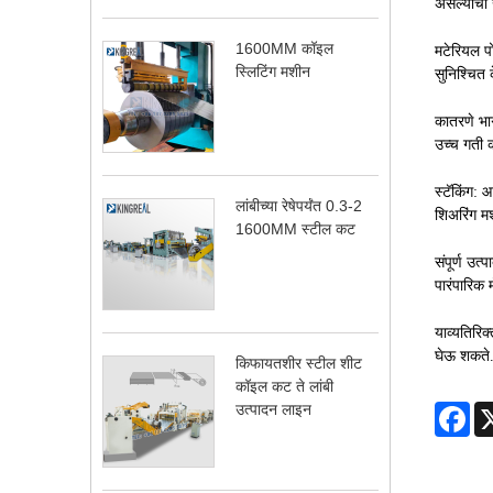
असल्याची 
1600MM कॉइल
मटेरियल पो
स्लिटिंग मशीन
सुनिश्चित 
कातरणे भा
उच्च गती क
स्टॅकिंग: 
लांबीच्या रेषेपर्यंत 0.3-2
शिअरिंग म
1600MM स्टील कट
संपूर्ण उत
पारंपारिक 
याव्यतिरि
घेऊ शकते.
किफायतशीर स्टील शीट
कॉइल कट ते लांबी
उत्पादन लाइन
Fa