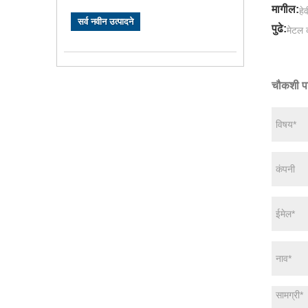
मागील:
हे
सर्व नवीन उत्पादने
पुढे:
मेटल 
चौकशी प