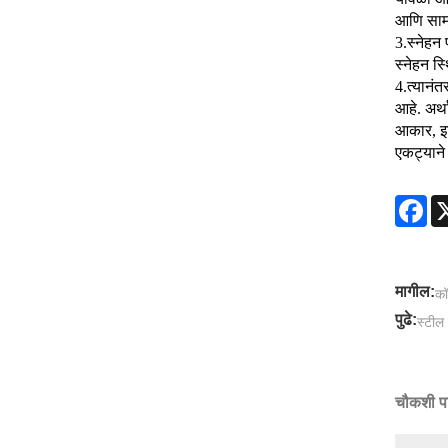
आणि सामग
3.
स्नेहन 
स्नेहन स
4.
त्यानं
आहे. अर्थ
आकार, इच
एकट्याने
Fa
मागील:
कॉ
पुढे:
स्टील
चौकशी प