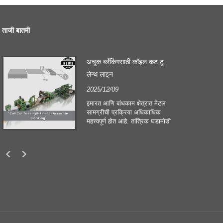
ताजी बातमी
अचूक ब्लँकिंगसाठी कॉइल कट टू
लेन्थ लाइन
2025/12/09
इमारत आणि बांधकाम क्षेत्रात मेटल
सामग्रीची प्रक्रिया अधिकाधिक
महत्त्वपूर्ण होत आहे. तांत्रिक घडामोडी
आणि ग्राहकांच्या बदलत्या अपेक्षा
कंपन्यांना उत्पादन निकष आणि
गुणवत्तेच्या मोठ्या मागण्या पूर्ण
करण्यास भाग पाडतात. पारंपारिक
हात प्रक्रिया तंत्रे समकालीन
उद्योगाच्या गरजा पूर्ण करण्यासाठी
पुरेशी नाहीत, विशेषतः उत्कृष्ट
अचूकता आणि कार्यक्षमतेच्या शोधात.
त्यामुळे, कॉइल कट टू लेंथ लाईन हे
कॉइल प्रोसेसिंग उपकरण म्हणून
उदयास आले आहे.