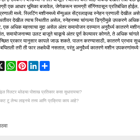
्री एक आधार भूमिका बजावेल, जेणेकरून सामग्री सॅगिंगपासून प्रतिबंधित होईल.
प्रणाली मध्ये. स्लिटिंग मशीनमध्ये मॅन्युअल सेंट्रलाइज्ड स्नेहन प्रणाली देखील 
्थितीवर देखील त्याच स्थितीत असेल, स्नेहनच्या चांगल्या डिग्रीमुळे उपकरणे अध
तर, एक अधिक महत्त्वाचा मुद्दा असेल अंतर समायोजन दरम्यान अनुदैर्ध्य कातरणे मश
ात, समायोजनाच्या उलट बाजूने चाकूचे अंतर पूर्ण केल्यावर कोणते, ते अधिक चांगले
्छित प्रकार यानुसार कापले जाऊ शकते. पालन ​​करण्यासाठी, कातरणे प्रभाव स
 बघितली तरी ती फार लक्षवेधी नसतात, परंतु अनुदैर्ध्य कातरणे मशीन उपकरणांमध्ये
cebook
X
WhatsApp
Pinterest
LinkedIn
Share
इल स्लिटर ब्लेडचा पोशाख प्रतिकार कसा सुधारायचा?
 कट टू लेन्थ लाइनचे तत्त्व आणि प्रक्रिया काय आहे?
ाठवा