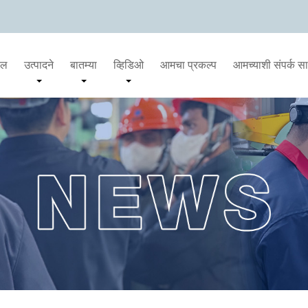
दल
उत्पादने
बातम्या
व्हिडिओ
आमचा प्रकल्प
आमच्याशी संपर्क स