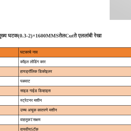
मुख्य घटक
(0.3-2)×1600MM
S
तेल
C
ut
ते एल
लांबी रेखा
घटकाचे नाव
कॉइल लोडिंग कार
हायड्रॉलिक डिकोइलर
पळवाट
साइड गाईड डिव्हाइस
स्ट्रेटनर मशीन
उच्च अचूक कातरणे मशीन
वाहतूक
T
सक्षम
वायवीय
S
टॅक