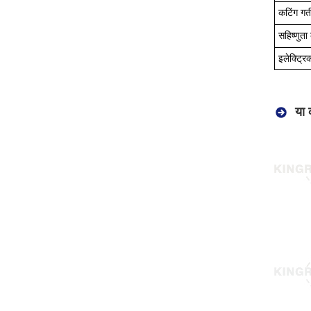
कटिंग गत
सहिष्णुत
इलेक्ट्र
या 