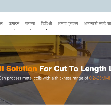
दल
उत्पादने
बातम्या
व्हिडिओ
आमचा प्रकल्प
आमच्याशी संपर्क स