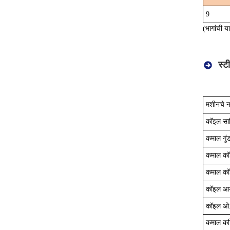
9
(भागांची य
स्ट
मशीनचे न
कॉइल साह
कमाल गुं
कमाल क
कमाल कॉ
कॉइल आ
कॉइल ओ
कमाल कटि