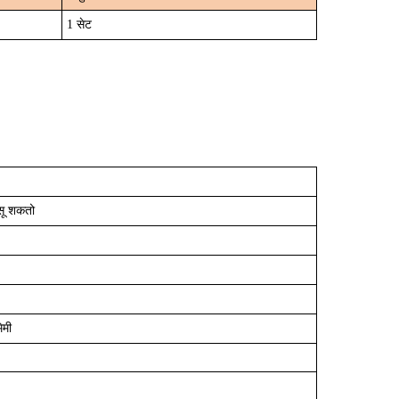
1 सेट
सू शकतो
िमी