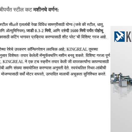
बीपर्यंत स्टील कट
मशीनचे वर्णन:
स्टील सी
ut
ते एल
लांबी रेखा
विविध सामग्रीसाठी योग्य (जसे की स्टील, धातू,
आणि ॲल्युमिनियम).
जाडी 0.3-2 मिमी
, आणि द
रुंदी 1600 मिमी पर्यंत पोहोचू
कासाठी कटिंग भागावर प्रक्रिया करण्यासाठी शीट प्लेट
’
ची विशिष्ट गरज आहे.
बीच्या रेषेचे उपकरण कॉन्फिगरेशन लवचिक आहे; KINGREAL तुमच्या
सार विशेषतः तयार केलेली मॅन्युफॅक्चरिंग मशीन बनवू शकते. विशिष्ट गरजा पूर्ण
ी, KINGREAL ने एक टच स्क्रीन तयार केली जी वापरकर्त्यांना कापण्यासाठी
ंबी आणि संख्या समायोजित करण्यास अनुमती देते. स्वयंचलित स्थिर-लांबीची
 मोजण्यासाठी सर्वो मोटर वापरते, उत्पादित मालाची अचूकता सुनिश्चित करते.