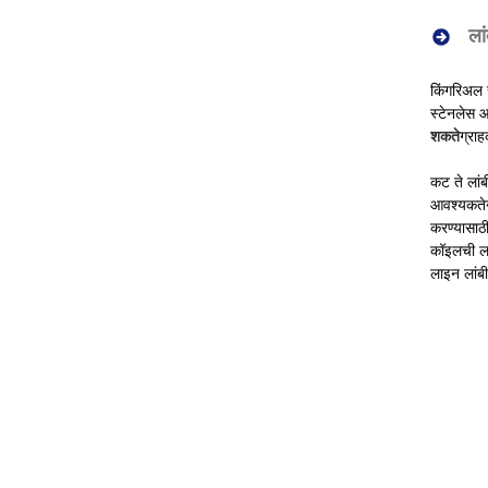
लां
किंगरिअल 
स्टेनलेस 
शकते
ग्राह
कट ते लां
आवश्यकतेनु
करण्यासाठ
कॉइलची ला
लाइन लांबी