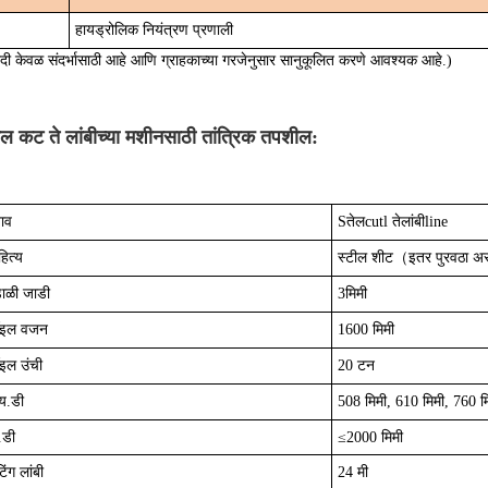
हायड्रोलिक नियंत्रण प्रणाली
ादी केवळ संदर्भासाठी आहे आणि ग्राहकाच्या गरजेनुसार सानुकूलित करणे आवश्यक आहे.)
ील कट ते लांबीच्या मशीनसाठी तांत्रिक तपशील:
ाव
S
तेल
c
ut
l ते
लांबी
l
ine
ित्य
स्टील शीट
（
इतर पुरवठा अ
डाळी जाडी
3
मिमी
ॉइल वजन
1
600 मिमी
इल उंची
2
0 टन
य.डी
508 मिमी, 610 मिमी, 760 म
.डी
≤
2000 मिमी
ंग लांबी
24 मी