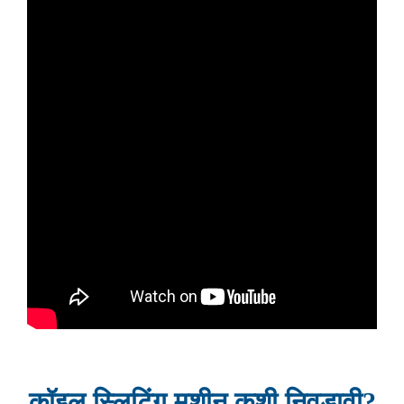
कॉइल स्लिटिंग मशीन कशी निवडावी?