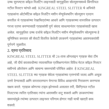
उच्च सुस्पष्टता कॉइल स्लिटिंग लाइनसाठी सानुकूलित सोल्यूशन्समध्ये किंगरियल
स्टील स्लिटर चांगले आहे. KINGREAL STEEL SLITTER चे अभियंते
ग्राहकांना ऑटोमॅटिक कॉइल स्लिटिंग मशीन मॅन्युफॅक्चरिंग सोल्यूशन प्रदान
करतील जे ग्राहकांच्या रेखाचित्रांच्या आधारे आणि ग्राहकाच्या वास्तविक उत्पादन
गरजा प्राप्त करण्यासाठी ग्राहकांशी पूर्ण संवाद साधल्यानंतर ग्राहकांसाठी खास
असेल. सानुकूलित उच्च दर्जाचे कॉइल स्लिटिंग मशीन मॅन्युफॅक्चरिंग सोल्यूशन्स हे
सुनिश्चित करतात की शेवटी वितरित केलेली उपकरणे ग्राहकांच्या आवश्यकतांशी
पूर्णपणे जुळतील.
2. द्रुत प्रतिसाद
KINGREAL STEEL SLITTER ची 24-तास ऑनलाइन ग्राहक सेवा टीम
आहे, जी दीर्घ कालावधीच्या व्यावसायिक प्रशिक्षणानंतर विविध मेटल कॉइल स्लिटर
मशीनचे ऑपरेशन आणि सामान्य समस्यांशी परिचित आहेत. हे KINGREAL
STEEL SLITTER च्या ग्राहक सेवेला ग्राहकांच्या प्रश्नांची जलद आणि अचूक
उत्तरे देण्यासाठी आणि वापरादरम्यान येणाऱ्या विविध आव्हानांचे निराकरण करण्यास
सक्षम करते. ग्राहक कोणत्या टाइम झोनमध्ये असलात तरी, किंग्रियल स्टील
स्लिटरचा त्वरित प्रतिसाद त्यांना आरामशीर वाटू शकतो आणि उपकरणांच्या
समस्यांमुळे त्यांच्या उत्पादन लाइनवर परिणाम होणार नाही याची खात्री करू
शकतो.