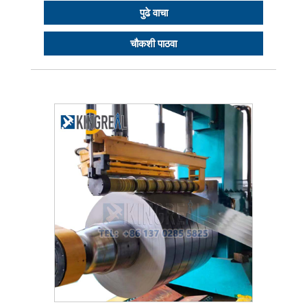
पुढे वाचा
चौकशी पाठवा