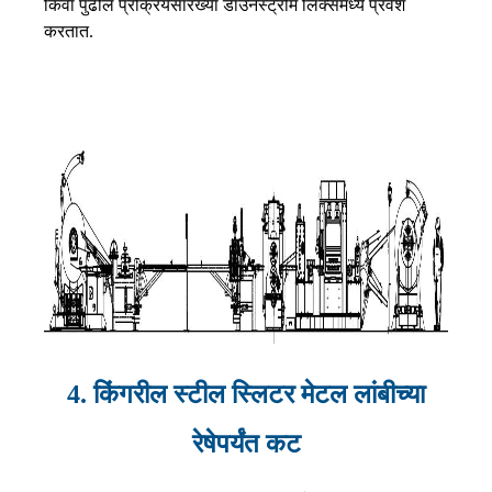
किंवा पुढील प्रक्रियेसारख्या डाउनस्ट्रीम लिंक्समध्ये प्रवेश
करतात.
4. किंगरील स्टील स्लिटर मेटल लांबीच्या
रेषेपर्यंत कट