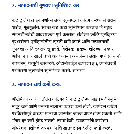
2. उत्पादनाची गुणवत्ता सुनिश्चित करा
कट टू लेंथ लाइन मशीन्स उच्च-सुस्पष्टता कटिंग करण्यास सक्षम
आहेत, गुळगुळीत, स्वच्छ कट कडा सुनिश्चित करतात जे घट्ट
सहनशीलतेची आवश्यकता पूर्ण करतात. तंतोतंत कटिंग प्रक्रिया
प्रभावीपणे प्रक्रियेतील त्रुटी कमी करते आणि उत्पादनाची
गुणवत्ता आणि स्वरूप सुधारते, विशेषत: धातूच्या शीटच्या आकार
आणि आकारासाठी उच्च आवश्यकता असलेल्या उद्योगांमध्ये (जसे की
बांधकाम, घरगुती उपकरणे, ऑटोमोबाईल उत्पादन इ.), त्यानंतरची
प्रक्रिया सुलभतेने सुनिश्चित करते. आचरण
3. उत्पादन खर्च कमी करा
s
ऑटोमेशन आणि तंतोतंत कटिंगद्वारे, कट टू लेन्थ लाइन मशीनमुळे
मजूर खर्च आणि कच्च्या मालाचा कचरा कमी होतो. कार्यक्षम कटिंग
प्रक्रियेमुळे कच्च्या मालाचा जास्तीत जास्त वापर होऊ शकतो आणि
भंगार दर कमी होऊ शकतो. त्याच वेळी, उपकरणांचे कार्यक्षम
ऑपरेशन मशीनचे अपयश आणि डाउनटाइम देखील कमी करते,