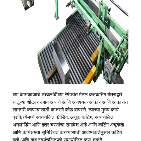
च्या कामकाजाचे तत्त्व
लांबीच्या रेषेपर्यंत मेटल कट
कटिंग यंत्राद्वारे
धातूच्या शीटवर दबाव आणणे आणि आवश्यक आकार आणि आकारात
सामग्री कापण्यासाठी कातरणे ब्लेड वापरणे. त्याच्या मुख्य कार्य
प्रक्रियेमध्ये स्वयंचलित फीडिंग, अचूक कटिंग, स्वयंचलित
अनलोडिंग आणि इतर चरणांचा समावेश आहे आणि कटिंग अचूकता
आणि कार्यक्षमता सुनिश्चित करण्यासाठी आवश्यकतेनुसार कटिंग
गती आणि दाब स्वयंचलितपणे समायोजित करू शकते.