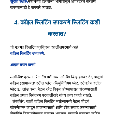
सुरक्षा रक्षक:
मशीनच्या हलणाऱ्या भागांपासून ऑपरेटरचे संरक्षण
करण्यासाठी हे वापरले जातात.
4. कॉइल स्लिटिंग उपकरणे स्लिटिंग कशी
करतात?
ची मूलभूत स्लिटिंग प्रक्रिया खालीलप्रमाणे आहे
कॉइल स्लिटिंग उपकरणे
:
आहार तयार करणे
- लोडिंग: प्रथम, स्लिटिंग मशीनच्या लोडिंग डिव्हाइसवर रुंद धातूची
कॉइल (सामान्यतः स्टील प्लेट, ॲल्युमिनियम प्लेट, स्टेनलेस स्टील
प्लेट इ.) लोड करा. मेटल प्लेट विकृत होण्यापासून रोखण्यासाठी
कॉइल तणाव नियंत्रण प्रणालीद्वारे योग्य तन्य शक्ती राखते.
- लेव्हलिंग: काही कॉइल स्लिटिंग मशीन्समध्ये मेटल शीटचे
कोरुगेशन्स काढून टाकण्यासाठी आणि शीट सपाट करण्यासाठी
लेव्हलिंग डिव्हाइसेससह सुसज्ज असतात, ज्यामुळे नंतरच्या कटिंग