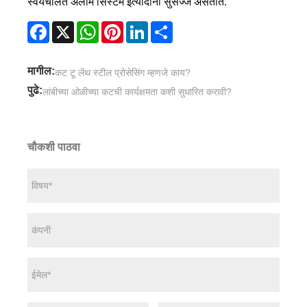
स्वयंचलित अलार्म सिस्टम इत्यादींनी सुसज्ज असतात.
Facebook
X
WhatsApp
Pinterest
LinkedIn
Share
मागील:
कट टू लेंथ स्टील प्रोसेसिंग म्हणजे काय?
पुढे:
लांबीच्या ओळीच्या कटची कार्यक्षमता कशी सुधारित करावी?
चौकशी पाठवा