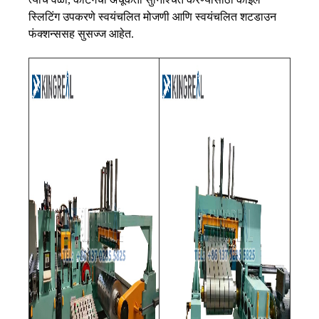
स्लिटिंग उपकरणे स्वयंचलित मोजणी आणि स्वयंचलित शटडाउन
फंक्शन्ससह सुसज्ज आहेत.