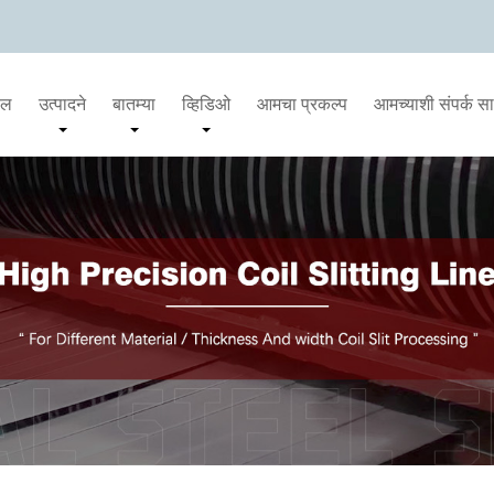
दल
उत्पादने
बातम्या
व्हिडिओ
आमचा प्रकल्प
आमच्याशी संपर्क स