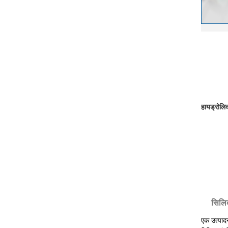
हायड्रोलि
सिलि
एक उत्पाद