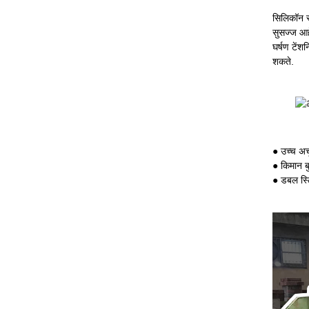
सिलिकॉन स
सुसज्ज आह
घर्षण टेंश
शकते.
● उच्च अच
● किमान ब
● डबल स्