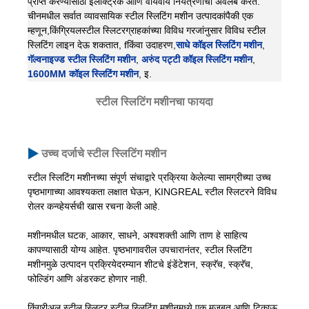
प्राप्त करण्यासाठी इलेक्ट्रिक आणि वायवीय नियंत्रणाचा अवलंब करते.
चीनमधील सर्वात व्यावसायिक स्टील स्लिटिंग मशीन उत्पादकांपैकी एक
म्हणून,
किंग्रियल
स्टील स्लिटर
ग्राहकांच्या विविध गरजांनुसार विविध स्टील
स्लिटिंग लाइन देऊ शकतात, f
किंवा उदाहरण,
साधे कॉइल स्लिटिंग मशीन
,
गॅल्वनाइज्ड स्टील स्लिटिंग मशीन
,
अरुंद पट्टी कॉइल स्लिटिंग मशीन
,
1600MM कॉइल स्लिटिंग मशीन
, इ.
स्टील स्लिटिंग मशीनचा फायदा
उच्च दर्जाचे स्टील स्लिटिंग मशीन
स्टील स्लिटिंग मशीनच्या संपूर्ण संचाद्वारे प्रक्रिया केलेल्या सामग्रीच्या उच्च
पृष्ठभागाच्या आवश्यकता लक्षात घेऊन, KINGREAL स्टील स्लिटरने विविध
रोलर कन्व्हेयर्सची खास रचना केली आहे.
मशीनमधील घटक, आकार, साधने, अश्वशक्ती आणि ताण हे साहित्य
कापण्यासाठी योग्य आहेत. पृष्ठभागावरील उपचारानंतर, स्टील स्लिटिंग
मशीनमुळे उत्पादन प्रक्रियेदरम्यान शीटचे इंडेंटेशन, स्क्रॅच, स्क्रॅच,
फोल्डिंग आणि अंडरकट होणार नाही.
किंगरीअल स्टील स्लिटर स्टील स्लिटिंग मशीनमध्ये एक मजबूत आणि टिकाऊ