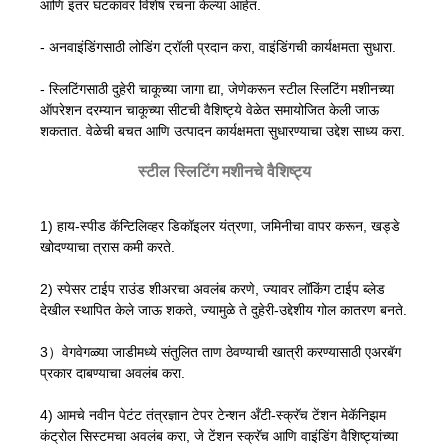
आणि इतर घटकांवर विशेष रचना केल्या आहेत.
- अनवाइंडिंगसाठी लोडिंग ट्रॉली प्रदान करा, वाइंडिंगची कार्यक्षमता सुधारा.
- स्लिटिंगसाठी दुहेरी चाकूच्या जागा द्या, जेणेकरून स्टील स्लिटिंग मशीनच्या
ऑपरेशन दरम्यान चाकूच्या सीटची वैशिष्ट्ये वेळेत समायोजित केली जाऊ
शकतात. वेळेची बचत आणि उत्पादन कार्यक्षमता सुधारण्याचा उद्देश साध्य करा.
स्टील स्लिटिंग मशीनचे वैशिष्ट्य
1) हाय-स्पीड कॅन्टिलिव्हर डिकॉइलर यंत्रणा, जमिनीचा वापर करून, खड्डे
खोदण्याचा त्रास कमी करते.
2) स्पेसर टाईप राउंड शीअरचा अवलंब करणे, ज्यावर लॉकिंग टाईप ब्लेड
देखील स्थापित केले जाऊ शकते, ज्यामुळे ते दुहेरी-उद्देशीय गोल कातरण बनते.
3）वेगवेगळ्या जाडीमध्ये संतुलित ताण ठेवण्याची खात्री करण्यासाठी एअरबॅग
प्रकार दाबण्याचा अवलंब करा.
4) आमचे नवीन पेटंट तंत्रज्ञान टेपर टेन्शन अँटी-स्क्रॅच टेंशन मेकॅनिझम
कंट्रोल सिस्टमचा अवलंब करा, जे टेंशन स्क्रॅच आणि वाइंडिंग वैशिष्ट्यांच्या