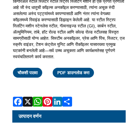
किंगरिअल स्टील स्लिटर स्टील स्ट्रिप स्लिटिंग मशीन ही एक प्रगत प्रणाली
आहे जी रुंद धातूची कॉइल्स अनकॉइल करण्यासाठी, त्यांना अचूक रुंदी
असलेल्या अरुंद पट्ट्यांमध्ये कापण्यासाठी आणि नंतर त्यांना वेगळ्या
कॉइलमध्ये रिवाइंड करण्यासाठी डिझाइन केलेली आहे. या स्टील स्ट्रिप
स्लिटिंग मशीन स्टेनलेस स्टील, गॅल्वनाइज्ड स्टील (GI), कार्बन स्टील,
ॲल्युमिनियम, तांबे, हॉट रोल्ड स्टील आणि कोल्ड रोल्ड स्टीलसह विस्तृत
सामग्रीसाठी योग्य आहेत. सिस्टीम अनकॉइलर, प्रेस आणि पिंच, स्लिटर, एज
स्क्रॅप वाइंडर, टेंशन कंट्रोल युनिट आणि रीकॉइलर यासारख्या प्रमुख
घटकांनी बनलेली आहे—सर्व उच्च अचूकता आणि कार्यक्षमतेसह पूर्णपणे
स्वयंचलितपणे कार्य करतात.
Facebook
X
WhatsApp
Pinterest
LinkedIn
Share
चौकशी पाठवा
PDF डाउनलोड करा
उत्पादन वर्णन