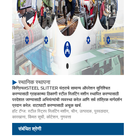
स्थानिक स्थापना
किंग्रियलSTEEL SLITTER यंत्राचे सामान्य ऑपरेशन सुनिश्चित
करण्यासाठी ग्राहकाच्या ठिकाणी स्टील स्लिटिंग मशीन स्थापित करण्यासाठी
परदेशात जाण्यासाठी अभियंत्यांची व्यवस्था करेल आणि सर्व तांत्रिक मार्गदर्शन
प्रदान करेल. वाटाघाटी करण्यासाठी अचूक खर्च.
हॉट टॅग्ज: स्टील स्ट्रिप स्लिटिंग मशीन, चीन, उत्पादक, पुरवठादार,
कारखाना, किंमत सूची, कोटेशन, गुणवत्ता
संबंधित श्रेणी