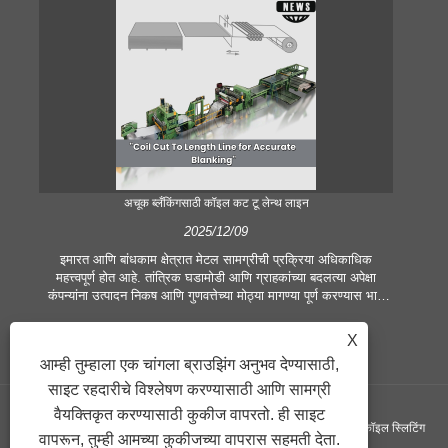
अचूक ब्लँकिंगसाठी कॉइल कट टू लेन्थ लाइन
2025/12/09
इमारत आणि बांधकाम क्षेत्रात मेटल सामग्रीची प्रक्रिया अधिकाधिक
आ
महत्त्वपूर्ण होत आहे. तांत्रिक घडामोडी आणि ग्राहकांच्या बदलत्या अपेक्षा
प्र
कंपन्यांना उत्पादन निकष आणि गुणवत्तेच्या मोठ्या मागण्या पूर्ण करण्यास भाग
भूम
पाडतात. पारंपारिक हात प्रक्रिया तंत्रे समकालीन उद्योगाच्या गरजा पूर्ण
मेटल
करण्यासाठी पुरेशी नाहीत, विशेषतः उत्कृष्ट अचूकता आणि कार्यक्षमतेच्या शोधात.
जहाजब
X
त्यामुळे, कॉइल कट टू लेंथ लाईन हे कॉइल प्रोसेसिंग उपकरण म्हणून उदयास
जात
आम्ही तुम्हाला एक चांगला ब्राउझिंग अनुभव देण्यासाठी,
आले आहे.
साइट रहदारीचे विश्लेषण करण्यासाठी आणि सामग्री
वैयक्तिकृत करण्यासाठी कुकीज वापरतो. ही साइट
कॉपीराइट ©GUANGZHOU KINGREAL MACHINERY CO., LTD., - कॉइल स्लिटिंग
वापरून, तुम्ही आमच्या कुकीजच्या वापरास सहमती देता.