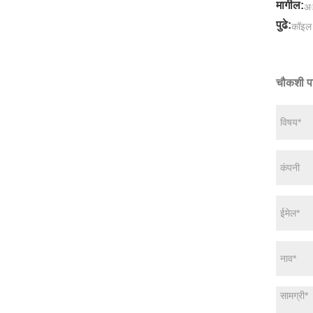
मागील:
अॅ
पुढे:
कॉइल 
चौकशी प