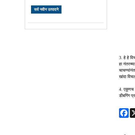
सर्व नवीन उत्पादने
3. हे हे 
हा नंतरच्
चाचण्यांन
खांदा विचल
4. एकूणच 
डीबगिंग प्
Fa