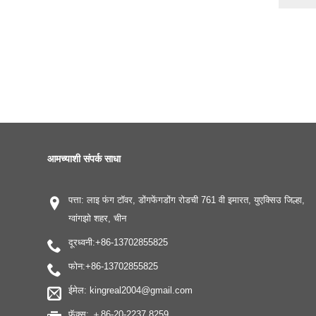
आमच्याशी संपर्क साधा
पत्ता: लाइ फंग टॉवर, डोंगफेंगडोंग रोडची 761 वी इमारत, युएक्सिउ जिल्हा,
ग्वांगझो शहर, चीन
दूरध्वनी:
+86-13702855825
फोन:
+86-13702855825
ईमेल:
kingreal2004@gmail.com
फॅक्स: ＋86-20-2237 8259