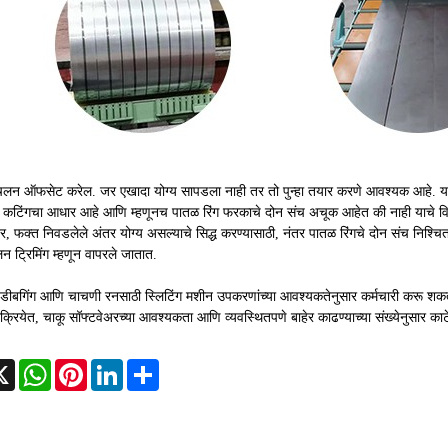
विचलन ऑफसेट करेल. जर एखादा योग्य सापडला नाही तर तो पुन्हा तयार करणे आवश्यक आहे. या ट
या कटिंगचा आधार आहे आणि म्हणूनच पातळ रिंग फरकाचे दोन संच अचूक आहेत की नाही याचे व
ंतर, फक्त निवडलेले अंतर योग्य असल्याचे सिद्ध करण्यासाठी, नंतर पातळ रिंगचे दोन संच नि
न ट्रिमिंग म्हणून वापरले जातात.
डीबगिंग आणि चाचणी रनसाठी स्लिटिंग मशीन उपकरणांच्या आवश्यकतेनुसार कर्मचारी करू शकतात.
रक्रियेत, चाकू सॉफ्टवेअरच्या आवश्यकता आणि व्यवस्थितपणे बाहेर काढण्याच्या संख्येनुसार का
cebook
X
WhatsApp
Pinterest
LinkedIn
Share