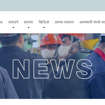
दल
उत्पादने
बातम्या
व्हिडिओ
आमचा प्रकल्प
आमच्याशी संपर्क स