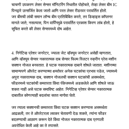
चाचणी उपकरण लेसर सेन्सर मॉनिटरिंग स्थितीत पोहोचते, तेव्हा लेसर बीम IC
पिनद्वारे उत्सर्जित केला जातो आणि परत लेसर रीडरवर परावर्तित होतो.
जर बीमची लांबी समान लॉन्च बीम प्रतिबिंबित करते, तर डिव्हाइस कॉप्लनर
मानले जाते; नसल्यास, पिन वार्पिंगमुळे परावर्तित प्रकाश किरण लांब होतो, हे
सूचित करते की लेसर सेन्सरमध्ये दोष आहेत.
4. निगेटिव्ह प्रेशर जनरेटर, ज्याला जेट व्हॅक्यूम जनरेटर असेही म्हणतात,
आणि व्हॅक्यूम सेन्सर नकारात्मक दाब सेन्सर फिल्म स्लिटर स्क्रीन प्रेस मशीन
सक्शन नोजल बनवतात. हे घटक नकारात्मक दाबाने शोषले जातात. मशीनच्या
सामान्यपणे ऑपरेट करण्याच्या क्षमतेवर अनेक घटकांचा प्रभाव पडेल, ज्यामध्ये
अपुरा नकारात्मक दाब, सक्शन नोजलची सक्शन घटकांची असमर्थता,
फीडरमध्ये घटकांची कमतरता किंवा पॅकेजमध्ये अडकलेले आणि शोषले जाऊ
शकत नाही असे घटक समाविष्ट आहेत. निगेटिव्ह प्रेशर सेन्सर नकारात्मक
दाबातील कोणत्याही बदलांचा सतत मागोवा घेतो.
जर त्याला सक्शनची कमतरता किंवा घटक सक्शन करण्यास असमर्थता
आढळली, तर ते ऑपरेटरला लवकर चेतावणी देऊ शकते, त्यांना फीडर
बदलण्याची आठवण करून देते किंवा नोजल नकारात्मक दाब प्रणाली
अवरोधित केली आहे का ते तपासते.