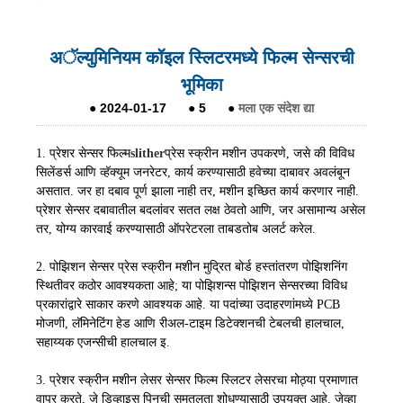
अॅल्युमिनियम कॉइल स्लिटरमध्ये फिल्म सेन्सरची
भूमिका
●
2024-01-17
●
5
●
मला एक संदेश द्या
1. प्रेशर सेन्सर फिल्म
slither
प्रेस स्क्रीन मशीन उपकरणे, जसे की विविध
सिलेंडर्स आणि व्हॅक्यूम जनरेटर, कार्य करण्यासाठी हवेच्या दाबावर अवलंबून
असतात. जर हा दबाव पूर्ण झाला नाही तर, मशीन इच्छित कार्य करणार नाही.
प्रेशर सेन्सर दबावातील बदलांवर सतत लक्ष ठेवतो आणि, जर असामान्य असेल
तर, योग्य कारवाई करण्यासाठी ऑपरेटरला ताबडतोब अलर्ट करेल.
2. पोझिशन सेन्सर प्रेस स्क्रीन मशीन मुद्रित बोर्ड हस्तांतरण पोझिशनिंग
स्थितीवर कठोर आवश्यकता आहे; या पोझिशन्स पोझिशन सेन्सरच्या विविध
प्रकारांद्वारे साकार करणे आवश्यक आहे. या पदांच्या उदाहरणांमध्ये PCB
मोजणी, लॅमिनेटिंग हेड आणि रीअल-टाइम डिटेक्शनची टेबलची हालचाल,
सहाय्यक एजन्सीची हालचाल इ.
3. प्रेशर स्क्रीन मशीन लेसर सेन्सर फिल्म स्लिटर लेसरचा मोठ्या प्रमाणात
वापर करते, जे डिव्हाइस पिनची समतलता शोधण्यासाठी उपयुक्त आहे. जेव्हा