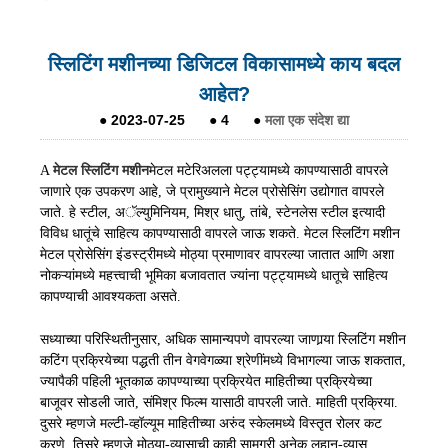
स्लिटिंग मशीनच्या डिजिटल विकासामध्ये काय बदल
आहेत?
●
2023-07-25
●
4
●
मला एक संदेश द्या
A
मेटल स्लिटिंग मशीन
मेटल मटेरिअलला पट्ट्यामध्ये कापण्यासाठी वापरले
जाणारे एक उपकरण आहे, जे प्रामुख्याने मेटल प्रोसेसिंग उद्योगात वापरले
जाते. हे स्टील, अॅल्युमिनियम, मिश्र धातु, तांबे, स्टेनलेस स्टील इत्यादी
विविध धातूंचे साहित्य कापण्यासाठी वापरले जाऊ शकते. मेटल स्लिटिंग मशीन
मेटल प्रोसेसिंग इंडस्ट्रीमध्ये मोठ्या प्रमाणावर वापरल्या जातात आणि अशा
नोकऱ्यांमध्ये महत्त्वाची भूमिका बजावतात ज्यांना पट्ट्यामध्ये धातूचे साहित्य
कापण्याची आवश्यकता असते.
सध्याच्या परिस्थितीनुसार, अधिक सामान्यपणे वापरल्या जाणार्‍या स्लिटिंग मशीन
कटिंग प्रक्रियेच्या पद्धती तीन वेगवेगळ्या श्रेणींमध्ये विभागल्या जाऊ शकतात,
ज्यापैकी पहिली भूतकाळ कापण्याच्या प्रक्रियेत माहितीच्या प्रक्रियेच्या
बाजूवर सोडली जाते, संमिश्र फिल्म यासाठी वापरली जाते. माहिती प्रक्रिया.
दुसरे म्हणजे मल्टी-व्हॉल्यूम माहितीच्या अरुंद स्केलमध्ये विस्तृत रोलर कट
करणे. तिसरे म्हणजे मोठ्या-व्यासाची काही सामग्री अनेक लहान-व्यास