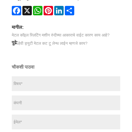
Facebook
X
WhatsApp
Pinterest
LinkedIn
Share
मागील:
मेटल कॉइल स्लिटिंग मशीन रुंदीच्या आकाराचे वाईट कारण काय आहे?
पुढे:
हेवी ड्युटी मेटल कट टू लेन्थ लाईन म्हणजे काय?
चौकशी पाठवा