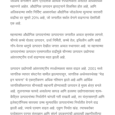
जवळचे कनेक्शन आणि प्रादेशिक आर्थिक स्पर्धात्मकता असलेले अधिकाधिक
महानगरे आहेत. औद्योगिक उत्पादन झपाट्याने विकसित होत आहे, आणि
अलिकडच्या वर्षांत निर्दिष्ट आकारापेक्षा औद्योगिक जोडलेल्या मूल्याचा सरासरी
वाढीचा दर सुमारे 20% आहे, जो जगातील सर्वात वेगाने वाढणाऱ्या देशांपैकी
एक आहे.
महत्त्वाच्या औद्योगिक उत्पादनांच्या उत्पादनात जगातील अव्वल क्रमांक लागतो.
चीनचे कच्चे पोलाद उत्पादन, उर्जा निर्मिती, कच्चे तेल, इथिलीन आणि काही
नॉन-फेरस धातूचे उत्पादन देखील जगात अव्वल स्थानावर आहे. या महत्त्वाच्या
उत्पादनांच्या उत्पादन प्रमाणातील वाढीमुळे चीनच्या उत्पादन उद्योगाचा
आंतरराष्ट्रीय दर्जा वाढण्यास मदत झाली आहे.
उत्पादन उद्योगाची आंतरराष्ट्रीय स्पर्धात्मकता सतत वाढत आहे. 2001 मध्ये
जागतिक व्यापार संघटनेत सामील झाल्यापासून, जागतिक अर्थव्यवस्थेसह "मेड
इन चायना" चे एकत्रीकरण अधिक गतिमान झाले आहे आणि आर्थिक
जागतिकीकरणात चीनसाठी सहभागी होण्यासाठी उत्पादन हे मुख्य क्षेत्र बनले
आहे. तुलनात्मक फायदे असलेल्या कापड आणि हलक्या उद्योगासारख्या श्रम-
केंद्रित उत्पादनांच्या निर्यातीने चांगली गती राखली आहे, तर यंत्रसामग्री आणि
इलेक्ट्रॉनिक्स सारख्या उच्च मूल्यवर्धित उत्पादनांच्या निर्यातीत वेगाने वाढ
झाली आहे, ज्याचे प्रमाण वाढत आहे. एकूण निर्यात खंड. त्याचबरोबर
परदेशातून प्रगत तंत्रज्ञान आणि संपूर्ण उपकरणांची आयातही लक्षणीयरीत्या