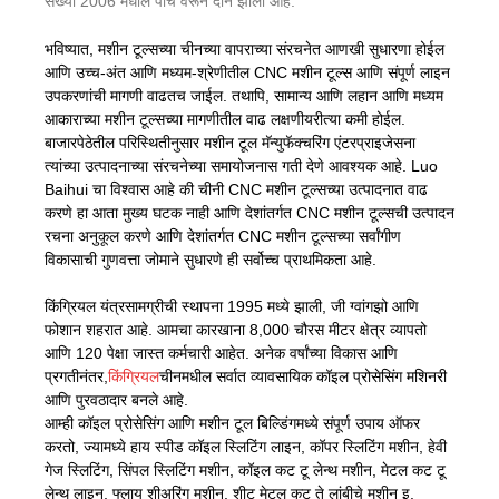
संख्या 2006 मधील पाच वरून दोन झाली आहे.
भविष्यात, मशीन टूल्सच्या चीनच्या वापराच्या संरचनेत आणखी सुधारणा होईल
आणि उच्च-अंत आणि मध्यम-श्रेणीतील CNC मशीन टूल्स आणि संपूर्ण लाइन
उपकरणांची मागणी वाढतच जाईल. तथापि, सामान्य आणि लहान आणि मध्यम
आकाराच्या मशीन टूल्सच्या मागणीतील वाढ लक्षणीयरीत्या कमी होईल.
बाजारपेठेतील परिस्थितीनुसार मशीन टूल मॅन्युफॅक्चरिंग एंटरप्राइजेसना
त्यांच्या उत्पादनाच्या संरचनेच्या समायोजनास गती देणे आवश्यक आहे. Luo
Baihui चा विश्वास आहे की चीनी CNC मशीन टूल्सच्या उत्पादनात वाढ
करणे हा आता मुख्य घटक नाही आणि देशांतर्गत CNC मशीन टूल्सची उत्पादन
रचना अनुकूल करणे आणि देशांतर्गत CNC मशीन टूल्सच्या सर्वांगीण
विकासाची गुणवत्ता जोमाने सुधारणे ही सर्वोच्च प्राथमिकता आहे.
किंग्रियल यंत्रसामग्रीची स्थापना 1995 मध्ये झाली, जी ग्वांगझो आणि
फोशान शहरात आहे. आमचा कारखाना 8,000 चौरस मीटर क्षेत्र व्यापतो
आणि 120 पेक्षा जास्त कर्मचारी आहेत. अनेक वर्षांच्या विकास आणि
प्रगतीनंतर,
किंग्रियल
चीनमधील सर्वात व्यावसायिक कॉइल प्रोसेसिंग मशिनरी
आणि पुरवठादार बनले आहे.
आम्ही कॉइल प्रोसेसिंग आणि मशीन टूल बिल्डिंगमध्ये संपूर्ण उपाय ऑफर
करतो, ज्यामध्ये हाय स्पीड कॉइल स्लिटिंग लाइन, कॉपर स्लिटिंग मशीन, हेवी
गेज स्लिटिंग, सिंपल स्लिटिंग मशीन, कॉइल कट टू लेन्थ मशीन, मेटल कट टू
लेन्थ लाइन, फ्लाय शीअरिंग मशीन, शीट मेटल कट ते लांबीचे मशीन इ.