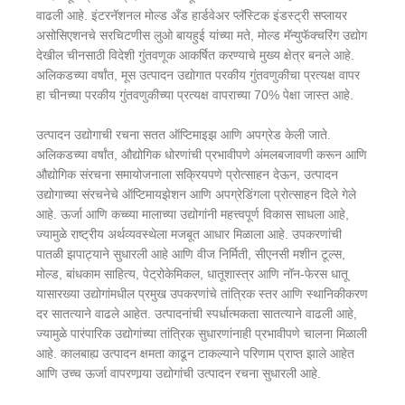
वाढली आहे. इंटरनॅशनल मोल्ड अँड हार्डवेअर प्लॅस्टिक इंडस्ट्री सप्लायर
असोसिएशनचे सरचिटणीस लुओ बायहुई यांच्या मते, मोल्ड मॅन्युफॅक्चरिंग उद्योग
देखील चीनसाठी विदेशी गुंतवणूक आकर्षित करण्याचे मुख्य क्षेत्र बनले आहे.
अलिकडच्या वर्षांत, मूस उत्पादन उद्योगात परकीय गुंतवणुकीचा प्रत्यक्ष वापर
हा चीनच्या परकीय गुंतवणुकीच्या प्रत्यक्ष वापराच्या 70% पेक्षा जास्त आहे.
उत्पादन उद्योगाची रचना सतत ऑप्टिमाइझ आणि अपग्रेड केली जाते.
अलिकडच्या वर्षांत, औद्योगिक धोरणांची प्रभावीपणे अंमलबजावणी करून आणि
औद्योगिक संरचना समायोजनाला सक्रियपणे प्रोत्साहन देऊन, उत्पादन
उद्योगाच्या संरचनेचे ऑप्टिमायझेशन आणि अपग्रेडिंगला प्रोत्साहन दिले गेले
आहे. ऊर्जा आणि कच्च्या मालाच्या उद्योगांनी महत्त्वपूर्ण विकास साधला आहे,
ज्यामुळे राष्ट्रीय अर्थव्यवस्थेला मजबूत आधार मिळाला आहे. उपकरणांची
पातळी झपाट्याने सुधारली आहे आणि वीज निर्मिती, सीएनसी मशीन टूल्स,
मोल्ड, बांधकाम साहित्य, पेट्रोकेमिकल, धातूशास्त्र आणि नॉन-फेरस धातू
यासारख्या उद्योगांमधील प्रमुख उपकरणांचे तांत्रिक स्तर आणि स्थानिकीकरण
दर सातत्याने वाढले आहेत. उत्पादनांची स्पर्धात्मकता सातत्याने वाढली आहे,
ज्यामुळे पारंपारिक उद्योगांच्या तांत्रिक सुधारणांनाही प्रभावीपणे चालना मिळाली
आहे. कालबाह्य उत्पादन क्षमता काढून टाकल्याने परिणाम प्राप्त झाले आहेत
आणि उच्च ऊर्जा वापरणार्‍या उद्योगांची उत्पादन रचना सुधारली आहे.