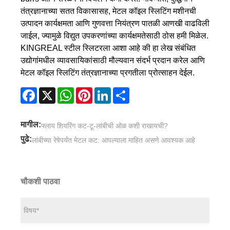
तंत्रज्ञानाच्या सतत विकासासह, मेटल कॉइल स्लिटिंग मशीनची
उत्पादन कार्यक्षमता आणि गुणवत्ता नियंत्रण पातळी आणखी वाढविली
जाईल, ज्यामुळे विद्युत उपकरणांच्या कार्यक्षमतेसाठी ठोस हमी मिळेल.
KINGREAL स्टील स्लिटरला आशा आहे की हा लेख संबंधित
उद्योगांमधील व्यावसायिकांसाठी मौल्यवान संदर्भ प्रदान करेल आणि
मेटल कॉइल स्लिटिंग तंत्रज्ञानाच्या प्रगतीला प्रोत्साहन देईल.
Facebook
X
WhatsApp
Pinterest
LinkedIn
Share
मागील:
फ्लाय शियरिंग कट-टू-लांबीची ओळ कशी राखायची?
पुढे:
लांबीच्या रेषेपर्यंत मेटल कट: आपल्याला माहित असणे आवश्यक आहे
चौकशी पाठवा