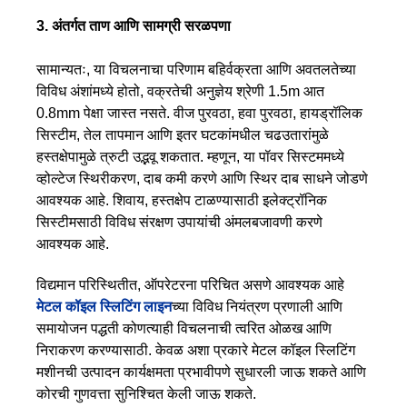
3. अंतर्गत ताण आणि सामग्री सरळपणा
सामान्यतः, या विचलनाचा परिणाम बहिर्वक्रता आणि अवतलतेच्या
विविध अंशांमध्ये होतो, वक्रतेची अनुज्ञेय श्रेणी 1.5m आत
0.8mm पेक्षा जास्त नसते. वीज पुरवठा, हवा पुरवठा, हायड्रॉलिक
सिस्टीम, तेल तापमान आणि इतर घटकांमधील चढउतारांमुळे
हस्तक्षेपामुळे त्रुटी उद्भवू शकतात. म्हणून, या पॉवर सिस्टममध्ये
व्होल्टेज स्थिरीकरण, दाब कमी करणे आणि स्थिर दाब साधने जोडणे
आवश्यक आहे. शिवाय, हस्तक्षेप टाळण्यासाठी इलेक्ट्रॉनिक
सिस्टीमसाठी विविध संरक्षण उपायांची अंमलबजावणी करणे
आवश्यक आहे.
विद्यमान परिस्थितीत, ऑपरेटरना परिचित असणे आवश्यक आहे
मेटल कॉइल स्लिटिंग लाइन
च्या विविध नियंत्रण प्रणाली आणि
समायोजन पद्धती कोणत्याही विचलनाची त्वरित ओळख आणि
निराकरण करण्यासाठी. केवळ अशा प्रकारे मेटल कॉइल स्लिटिंग
मशीनची उत्पादन कार्यक्षमता प्रभावीपणे सुधारली जाऊ शकते आणि
कोरची गुणवत्ता सुनिश्चित केली जाऊ शकते.