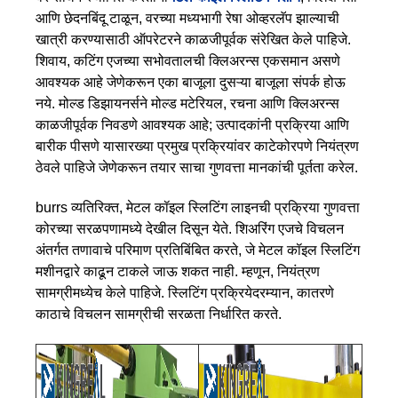
आणि छेदनबिंदू टाळून, वरच्या मध्यभागी रेषा ओव्हरलॅप झाल्याची
खात्री करण्यासाठी ऑपरेटरने काळजीपूर्वक संरेखित केले पाहिजे.
शिवाय, कटिंग एजच्या सभोवतालची क्लिअरन्स एकसमान असणे
आवश्यक आहे जेणेकरून एका बाजूला दुसऱ्या बाजूला संपर्क होऊ
नये. मोल्ड डिझायनर्सने मोल्ड मटेरियल, रचना आणि क्लिअरन्स
काळजीपूर्वक निवडणे आवश्यक आहे; उत्पादकांनी प्रक्रिया आणि
बारीक पीसणे यासारख्या प्रमुख प्रक्रियांवर काटेकोरपणे नियंत्रण
ठेवले पाहिजे जेणेकरून तयार साचा गुणवत्ता मानकांची पूर्तता करेल.
burrs व्यतिरिक्त, मेटल कॉइल स्लिटिंग लाइनची प्रक्रिया गुणवत्ता
कोरच्या सरळपणामध्ये देखील दिसून येते. शिअरिंग एजचे विचलन
अंतर्गत तणावाचे परिमाण प्रतिबिंबित करते, जे मेटल कॉइल स्लिटिंग
मशीनद्वारे काढून टाकले जाऊ शकत नाही. म्हणून, नियंत्रण
सामग्रीमध्येच केले पाहिजे. स्लिटिंग प्रक्रियेदरम्यान, कातरणे
काठाचे विचलन सामग्रीची सरळता निर्धारित करते.