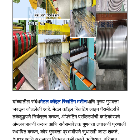
यांच्यातील संबंध
मेटल कॉइल स्लिटिंग मशीन
आणि मुख्य गुणवत्ता
जवळून जोडलेली आहे. मेटल कॉइल स्लिटिंग लाइन पॅरामीटर्सचे
तर्कशुद्धपणे नियंत्रण करून, ऑपरेटिंग प्रक्रियांची काटेकोरपणे
अंमलबजावणी करून आणि सर्वसमावेशक गुणवत्ता तपासणी प्रणाली
स्थापित करून, कोर गुणवत्ता प्रभावीपणे सुधारली जाऊ शकते,
burrs आणि सरळपणा विचलन कमी करते. भविष्यात, बुद्धिमान