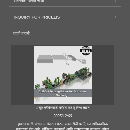
आमच्याशी संपर्क साधा
INQUIRY FOR PRICELIST
ताजी बातमी
अचूक ब्लँकिंगसाठी कॉइल कट टू लेन्थ लाइन
2025/12/09
इमारत आणि बांधकाम क्षेत्रात मेटल सामग्रीची प्रक्रिया अधिकाधिक
आ
महत्त्वपूर्ण होत आहे. तांत्रिक घडामोडी आणि ग्राहकांच्या बदलत्या अपेक्षा
प्र