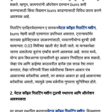
शकते. म्हणून, कामगारांनी ऑपरेशन दरम्यान burrs कमी
करण्यासाठी किंवा विद्यमान burrs काढण्यासाठी विविध उपाय करणे
आवश्यक आहे.
स्लिटिंग प्रक्रियेदरम्यान ए वापरून
मेटल कॉइल स्लिटिंग मशीन
,
burrs नेहमी काही प्रमाणात उपस्थित असतात. ट्रान्सफॉर्मर
सारख्या इलेक्ट्रिकल उपकरणांसाठी, परवानगीयोग्य बुरची उंची
सामान्यत: 0.03 मिमीच्या खाली सेट केली जाते. या मानकापेक्षा
जास्त असलेल्या बुरांना एम्बॉस करणे आवश्यक आहे. सराव मध्ये,
योग्य डाय क्लिअरन्स प्रभावीपणे बुर आकार नियंत्रित करू शकतो.
जेव्हा पंच आणि डाईच्या काठावरील क्रॅक एक सरळ रेषा तयार
करतात, तेव्हा परिणामी रिक्त वर्कपीसचा किमान आकार पंच
आकाराच्या बरोबरीचा असतो, तर कमाल आकार हा डाई आकाराच्या
बरोबरीचा असतो, ज्यामुळे उच्च वर्कपीस गुणवत्ता सुनिश्चित होते.
2. मेटल कॉइल स्लिटिंग मशीन टूलची स्थापना आणि ऑपरेशन
आवश्यकता
वर साधन स्थापित करताना
मेटल कॉइल स्लिटिंग मशीन
, विलक्षणता