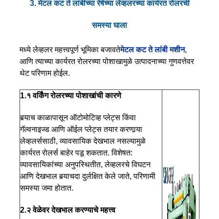
3. मेटल कट ते लांबीच्या रेषेच्या लेव्हलरच्या कार्यरत रोलरची
समस्या घाला
मध्ये लेव्हलर महत्त्वपूर्ण भूमिका बजावते
मेटल कट ते लांबी मशीन
,
आणि त्याच्या कार्यरत रोलरच्या पोशाखामुळे उत्पादनाच्या गुणवत्तेवर
थेट परिणाम होईल.
1.१ वर्किंग रोलरच्या पोशाखांची कारणे
बर्‍याच काळापासून ऑटोमोटिव्ह प्लेट्स किंवा
गॅल्वनाइज्ड आणि ऑईल प्लेट्स तयार करणार्‍या
लेव्हलर्ससाठी, व्यावसायिक देखभाल नसल्यामुळे
कार्यरत रोलर्स बाहेर पडू शकतात. विशेषत:
व्यावसायिकांच्या अनुपस्थितीत, लेव्हलरचे विघटन
आणि देखभाल बर्‍याचदा दुर्लक्षित केले जाते, परिणामी
समस्या जमा होतात.
2.२ वेळेवर देखभाल करण्याचे महत्त्व