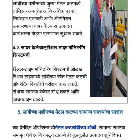
लांबीच्या मशीनमध्ये जुन्या मेटल कटमध्ये
तांत्रिक अपग्रेड आणि अधिक प्रगत
नियंत्रण प्रणाली आणि ऑटोमेशन
उपकरणांचा वापर केल्यास उत्पादन
कार्यक्षमता मोठ्या प्रमाणात सुधारू शकते.
4.3
सादर केले
चालू
रीअल-टाइम मॉनिटरींग
सिस्टमची
रिअल-टाइम मॉनिटरिंग सिस्टमची ओळख
रिअल टाइममध्ये लांबीच्या रेषेत मेटल कटची
ऑपरेटिंग स्थितीचे परीक्षण करू शकते,
संभाव्य समस्या वेळेवर शोधू शकते आणि
डाउनटाइम टाळते.
5. लांबीच्या मशीनच्या मेटल कटच्या सामान्य समस्यांचा सारांश
च्या दैनंदिन ऑपरेशनमध्ये
मेटल कट
लांबीच्या ओळी
,
सामान्य समस्या
समजून घेणे आणि काढून टाकणे ही गुळगुळीत उत्पादन सुनिश्चित