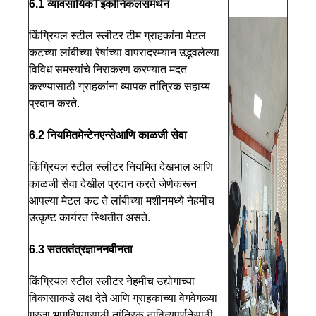
6.1 व्यावसायिक
T
इकॉनिकल
समर्थन
किंग्रियल स्टील स्लीटर टीम ग्राहकांना मेटल
कटच्या लांबीच्या रेषांच्या वापरादरम्यान उद्भवलेल्या
विविध समस्यांचे निराकरण करण्यात मदत
करण्यासाठी ग्राहकांना व्यापक तांत्रिक सहाय्य
प्रदान करते.
6.2 नियमित
मेन्टेन
एन्से
आणि काळजी सेवा
किंग्रियल स्टील स्लीटर नियमित देखभाल आणि
काळजी सेवा देखील प्रदान करते जेणेकरून
आपल्या मेटल कट ते लांबीच्या मशीनमध्ये नेहमीच
उत्कृष्ट कार्यरत स्थितीत असते.
6.3 सतत
तंत्रज्ञान
नवीनता
किंग्रियल स्टील स्लीटर नेहमीच उद्योगाच्या
विकासाकडे लक्ष देते आणि ग्राहकांच्या वेगवेगळ्या
गरजा भागविण्यासाठी तांत्रिक नाविन्यपूर्णतेसाठी