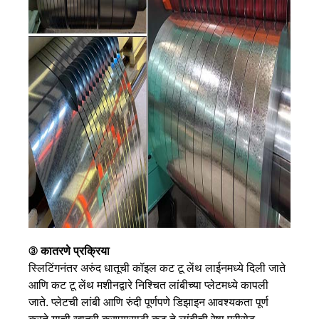
③ कातरणे प्रक्रिया
स्लिटिंगनंतर अरुंद धातूची कॉइल कट टू लेंथ लाईनमध्ये दिली जाते
आणि कट टू लेंथ मशीनद्वारे निश्चित लांबीच्या प्लेटमध्ये कापली
जाते. प्लेटची लांबी आणि रुंदी पूर्णपणे डिझाइन आवश्यकता पूर्ण