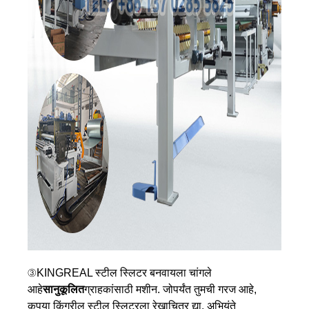
③KINGREAL स्टील स्लिटर बनवायला चांगले
आहे
सानुकूलित
ग्राहकांसाठी मशीन. जोपर्यंत तुमची गरज आहे,
कृपया किंगरील स्टील स्लिटरला रेखाचित्र द्या. अभियंते