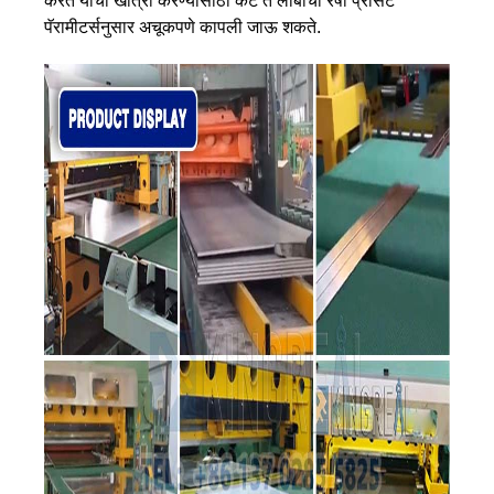
करते याची खात्री करण्यासाठी कट ते लांबीची रेषा प्रीसेट
पॅरामीटर्सनुसार अचूकपणे कापली जाऊ शकते.