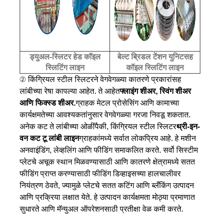
ड्युअल-स्लिटर हेड कॉइल
बेल्ट ब्रिडल टेंशन युनिटसह
स्लिटिंग लाइन
कॉइल स्लिटिंग लाइन
② किंग्रियल स्टील स्लिटरने वेगवेगळ्या कातरणे प्रकारांसह
लांबीच्या रेषा कापल्या आहेत. ते आहेत
फ्लाइंग शीअर, स्विंग शीअर
आणि फिक्स्ड शीअर.
ग्राहक मेटल प्रोसेसिंग आणि कामाच्या
कार्यक्षमतेच्या आवश्यकतांनुसार वेगवेगळ्या गरजा निवडू शकतात.
अनेक कट ते लांबीच्या ओळींपैकी, किंग्रियल स्टील स्लिटर
थ्री-इन-
वन कट टू लांबी लाइन
ग्राहकांमध्ये सर्वात लोकप्रिय आहे. हे मशीन
अनवाइंडिंग, लेव्हलिंग आणि फीडिंग समाकलित करते. सर्वो सिस्टीम
प्लेटचे अचूक स्थान मिळवण्यासाठी आणि कातरणे क्षेत्रामध्ये सतत
फीडिंग प्राप्त करण्यासाठी फीडिंग डिव्हाइसच्या हालचालीवर
नियंत्रण ठेवते, ज्यामुळे प्लेटचे सतत कटिंग आणि ब्लँकिंग उत्पादन
आणि प्रक्रिया लक्षात येते. हे उत्पादन कार्यक्षमता मोठ्या प्रमाणात
सुधारते आणि मॅन्युअल ऑपरेशनसाठी प्रतीक्षा वेळ कमी करते.