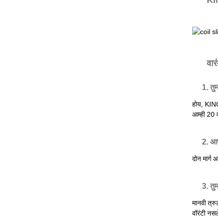
वार
1. तु
होय, KING
आम्ही 20 व
2. आप
दोन मार्ग 
3. तु
मानवी त्रु
वॉरंटी नसल