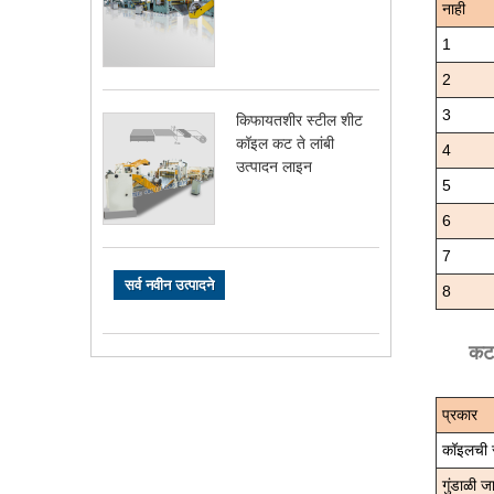
नाही
1
2
3
किफायतशीर स्टील शीट
कॉइल कट ते लांबी
4
उत्पादन लाइन
5
6
7
सर्व नवीन उत्पादने
8
कट 
प्रकार
कॉइलची स
गुंडाळी ज