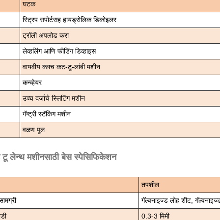
घटक
स्ट्रिप सपोर्टसह हायड्रोलिक डिकोइलर
ट्रॉली अपलोड करा
लेव्हलिंग आणि फीडिंग डिव्हाइस
वायवीय क्लच कट-टू-लांबी मशीन
कन्व्हेयर
उच्च दर्जाचे स्लिटिंग मशीन
गॅन्ट्री स्टॅकिंग मशीन
वळण पूल
टू लेन्थ मशीनसाठी बेस स्पेसिफिकेशन
तपशील
ामग्री
गॅल्वनाइज्ड लोह शीट, गॅल्वनाइज
ाडी
0.3-3 मिमी