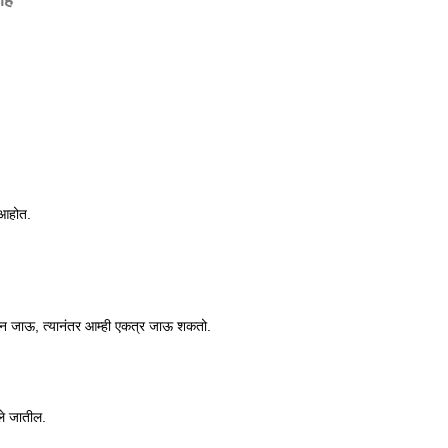
 आहोत.
वर घेऊन जाऊ, त्यानंतर आम्ही एकत्र जाऊ शकतो.
लले जातील.