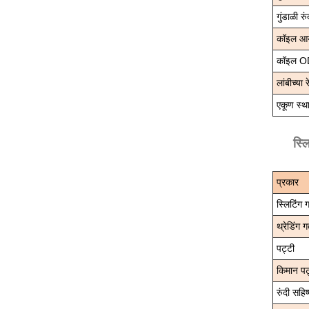
गुंडाळी रुं
कॉइल आ
कॉइल O
लांबीच्या 
एकूण स्थ
स्ल
प्रकार
स्लिटिंग 
थ्रेडिंग ग
पट्टी
किमान पट्
रुंदी सहिष