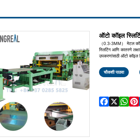
ऑटो कॉइल स्लिटि
（0.3-3MM） मेटल कॉइल 
स्लिटिंग आणि कातरणे लक्
उपकरणांसाठी ऑटो कॉइल स्
चौकशी पाठवा