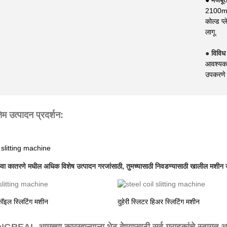
2100mm) 
कोल्ड प्
लागू.
● विविध
आवश्यकत
उपकरणे 
िम उत्पादन प्रदर्शन:
किंवा कातरणे मधील अधिक विशेष उत्पादन गरजांसाठी, तुमच्यासाठी निवडण्यासाठी खालील मशीन
कॉइल स्लिटिंग मशीन
दुहेरी स्लिटर हिअर स्लिटिंग मशीन
GREAL आमच्या कारखान्याला भेट देण्यासाठी सर्व ग्राहकांचे स्वागत आ