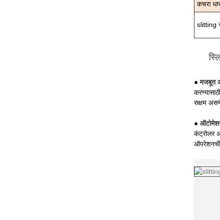
कचरा धार 
slitting
स्ल
●
मजबूत 
करण्यासाठ
सक्षम अस
●
ऑटोमेश
कंट्रोलर आ
ऑपरेशनची 