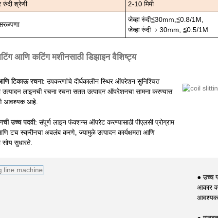
रुंदी श्रेणी
2-10 मिमी
जेव्हा रुंदी≦30mm,≦0.8/1M,
 सरळपणा
जेव्हा रुंदी ﹥30mm, ≦0.5/1M
िटिंग आणि कटिंग मशीनसाठी डिझाइन वैशिष्ट्य
आणि टिकाऊ रचना
: उपकरणांचे दीर्घकालीन स्थिर ऑपरेशन सुनिश्चित
ी उत्पादन लाइनची रचना रचना सतत उत्पादन ऑपरेशनचा सामना करण्यास
णे आवश्यक आहे.
नची उच्च पदवी
: संपूर्ण लाइन फंक्शन्स ऑपरेट करण्यासाठी पीएलसी प्रोग्राम
णि टच स्क्रीनचा अवलंब करणे, ज्यामुळे उत्पादन कार्यक्षमता आणि
सोय सुधारते.
●
उच्च 
आकार क्ल
आवश्यकता
●
मजबूत