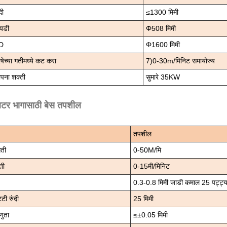
दी
≤1300 मिमी
यडी
Φ508 मिमी
D
Φ1600 मिमी
रेषेच्या गतीमध्ये कट करा
7)0-30m/मिनिट समायोज्य
ापना शक्ती
सुमारे 35KW
िटर भागासाठी बेस तपशील
तपशील
गती
0-50M/मि
ती
0-15मी/मिनिट
0.3-0.8 मिमी जाडी कमाल 25 पट्ट्य
टी रुंदी
25 मिमी
्णुता
≤±0.05 मिमी