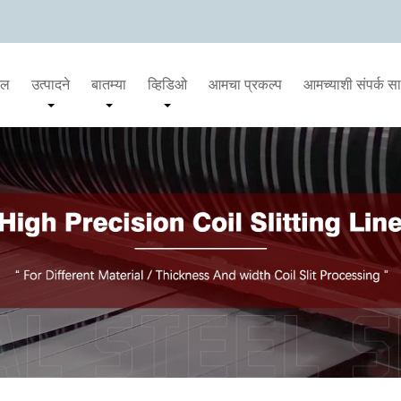
दल
उत्पादने
बातम्या
व्हिडिओ
आमचा प्रकल्प
आमच्याशी संपर्क स