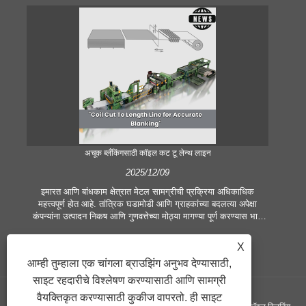
अचूक ब्लँकिंगसाठी कॉइल कट टू लेन्थ लाइन
2025/12/09
इमारत आणि बांधकाम क्षेत्रात मेटल सामग्रीची प्रक्रिया अधिकाधिक
आ
महत्त्वपूर्ण होत आहे. तांत्रिक घडामोडी आणि ग्राहकांच्या बदलत्या अपेक्षा
प्र
कंपन्यांना उत्पादन निकष आणि गुणवत्तेच्या मोठ्या मागण्या पूर्ण करण्यास भाग
भूम
पाडतात. पारंपारिक हात प्रक्रिया तंत्रे समकालीन उद्योगाच्या गरजा पूर्ण
मेटल
करण्यासाठी पुरेशी नाहीत, विशेषतः उत्कृष्ट अचूकता आणि कार्यक्षमतेच्या शोधात.
जहाजब
X
त्यामुळे, कॉइल कट टू लेंथ लाईन हे कॉइल प्रोसेसिंग उपकरण म्हणून उदयास
जात
आम्ही तुम्हाला एक चांगला ब्राउझिंग अनुभव देण्यासाठी,
आले आहे.
साइट रहदारीचे विश्लेषण करण्यासाठी आणि सामग्री
वैयक्तिकृत करण्यासाठी कुकीज वापरतो. ही साइट