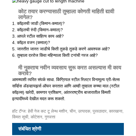
कोट तयार करण्यासाठी तुम्हाला कोणती माहिती द्यावी
लागेल?
1. कॉइलची जाडी (किमान-कमाल)?
2. कॉइलची रुंदी (किमान-कमाल)?
3. आपले स्टील साहित्य काय आहे?
4. कॉइल वजन (कमाल)?
5. जास्तीत जास्त जाडीचे किती तुकडे तुकडे करणे आवश्यक आहे?
6. तुम्हाला दररोज किंवा महिन्याला किती टनांची गरज आहे?
मी नुकताच नवीन व्यवसाय सुरू करत असल्यास मी काय
करावे?
आमच्याशी त्वरित संपर्क साधा. किंग्रियल स्टील स्लिटर विनामूल्य प्री-सेल्स
सर्व्हिस ॲडव्हायझर्स ऑफर करतात आणि आम्ही तुम्हाला कच्चा माल (स्टील
कॉइल्स) खरेदी, कामगार प्रशिक्षण, आंतरराष्ट्रीय बाजारातील किंमती
इत्यादींमध्ये देखील मदत करू शकतो.
हॉट टॅग्ज: हेवी गेज कट टू लेन्थ मशीन, चीन, उत्पादक, पुरवठादार, कारखाना,
किंमत सूची, कोटेशन, गुणवत्ता
संबंधित श्रेणी