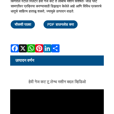
किंगरील स्टील स्लिटर हेवी गेज कट ते लांबीचे मशीन विशेषतः जाड प्लेट
सामग्रीवर प्रक्रिया करण्यासाठी डिझाइन केलेले आहे आणि विविध प्रकारचे
धातूचे साहित्य हाताळू शकते, ज्यामुळे उत्पादन वाढते.
Facebook
X
WhatsApp
Pinterest
LinkedIn
Share
चौकशी पाठवा
PDF डाउनलोड करा
उत्पादन वर्णन
हेवी गेज कट टू लेन्थ मशीन बद्दल व्हिडिओ