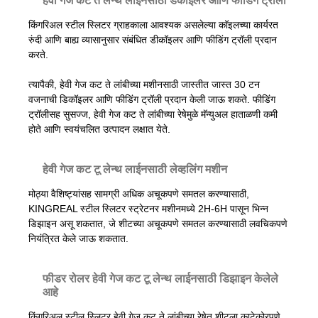
हेवी गेज कट ते लेन्थ लाईनसाठी डेकोइलर आणि फीडिंग ट्रॉली
किंगरिअल स्टील स्लिटर ग्राहकाला आवश्यक असलेल्या कॉइलच्या कार्यरत
रुंदी आणि बाह्य व्यासानुसार संबंधित डीकॉइलर आणि फीडिंग ट्रॉली प्रदान
करते.
त्यापैकी, हेवी गेज कट ते लांबीच्या मशीनसाठी जास्तीत जास्त 30 टन
वजनाची डिकॉइलर आणि फीडिंग ट्रॉली प्रदान केली जाऊ शकते. फीडिंग
ट्रॉलीसह सुसज्ज, हेवी गेज कट ते लांबीच्या रेषेमुळे मॅन्युअल हाताळणी कमी
होते आणि स्वयंचलित उत्पादन लक्षात येते.
हेवी गेज कट टू लेन्थ लाईनसाठी लेव्हलिंग मशीन
मोठ्या वैशिष्ट्यांसह सामग्री अधिक अचूकपणे समतल करण्यासाठी,
KINGREAL स्टील स्लिटर स्ट्रेटनर मशीनमध्ये 2H-6H पासून भिन्न
डिझाइन असू शकतात, जे शीटच्या अचूकपणे समतल करण्यासाठी लवचिकपणे
नियंत्रित केले जाऊ शकतात.
फीडर रोलर हेवी गेज कट टू लेन्थ लाईनसाठी डिझाइन केलेले
आहे
किंगरिअल स्टील स्लिटर हेवी गेज कट ते लांबीच्या रेषेत शीटला काटेकोरपणे