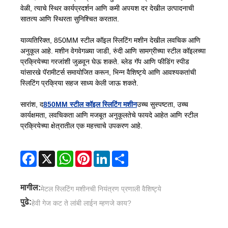
वेळी, त्याचे स्थिर कार्यप्रदर्शन आणि कमी अपयश दर देखील उत्पादनाची
सातत्य आणि स्थिरता सुनिश्चित करतात.
याव्यतिरिक्त, 850MM स्टील कॉइल स्लिटिंग मशीन देखील लवचिक आणि
अनुकूल आहे. मशीन वेगवेगळ्या जाडी, रुंदी आणि सामग्रीच्या स्टील कॉइलच्या
प्रक्रियेच्या गरजांशी जुळवून घेऊ शकते. ब्लेड गॅप आणि फीडिंग स्पीड
यांसारखे पॅरामीटर्स समायोजित करून, भिन्न वैशिष्ट्ये आणि आवश्यकतांची
स्लिटिंग प्रक्रिया सहज साध्य केली जाऊ शकते.
सारांश, द
850MM स्टील कॉइल स्लिटिंग मशीन
उच्च सुस्पष्टता, उच्च
कार्यक्षमता, लवचिकता आणि मजबूत अनुकूलतेचे फायदे आहेत आणि स्टील
प्रक्रियेच्या क्षेत्रातील एक महत्त्वाचे उपकरण आहे.
Facebook
X
WhatsApp
Pinterest
LinkedIn
Share
मागील:
मेटल स्लिटिंग मशीनची नियंत्रण प्रणाली वैशिष्ट्ये
पुढे:
हेवी गेज कट ते लांबी लाईन म्हणजे काय?