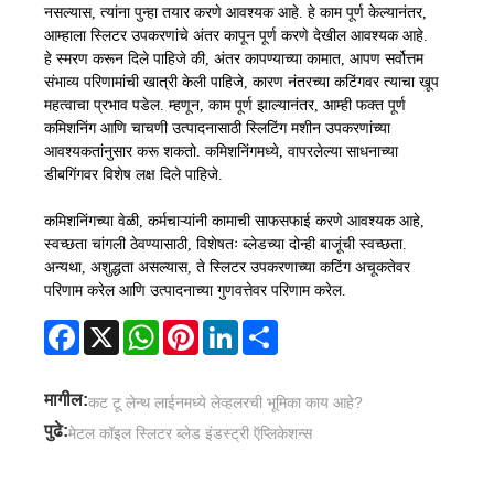
नसल्यास, त्यांना पुन्हा तयार करणे आवश्यक आहे. हे काम पूर्ण केल्यानंतर,
आम्हाला स्लिटर उपकरणांचे अंतर कापून पूर्ण करणे देखील आवश्यक आहे.
हे स्मरण करून दिले पाहिजे की, अंतर कापण्याच्या कामात, आपण सर्वोत्तम
संभाव्य परिणामांची खात्री केली पाहिजे, कारण नंतरच्या कटिंगवर त्याचा खूप
महत्वाचा प्रभाव पडेल. म्हणून, काम पूर्ण झाल्यानंतर, आम्ही फक्त पूर्ण
कमिशनिंग आणि चाचणी उत्पादनासाठी स्लिटिंग मशीन उपकरणांच्या
आवश्यकतांनुसार करू शकतो. कमिशनिंगमध्ये, वापरलेल्या साधनाच्या
डीबगिंगवर विशेष लक्ष दिले पाहिजे.
कमिशनिंगच्या वेळी, कर्मचाऱ्यांनी कामाची साफसफाई करणे आवश्यक आहे,
स्वच्छता चांगली ठेवण्यासाठी, विशेषतः ब्लेडच्या दोन्ही बाजूंची स्वच्छता.
अन्यथा, अशुद्धता असल्यास, ते स्लिटर उपकरणाच्या कटिंग अचूकतेवर
परिणाम करेल आणि उत्पादनाच्या गुणवत्तेवर परिणाम करेल.
Facebook
X
WhatsApp
Pinterest
LinkedIn
Share
मागील:
कट टू लेन्थ लाईनमध्ये लेव्हलरची भूमिका काय आहे?
पुढे:
मेटल कॉइल स्लिटर ब्लेड इंडस्ट्री ऍप्लिकेशन्स