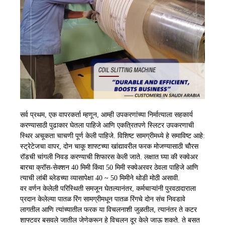
सर्व प्रथम, एक वापरकर्ता म्हणून, आम्ही उपकरणांच्या निर्मात्याला सहकार्य
करण्यासाठी पुढाकार घेतला पाहिजे आणि एकत्रितपणे स्लिटर उपकरणाची
स्थिर अचूकता चाचणी पूर्ण केली पाहिजे. विशिष्ट सामग्रीमध्ये हे समाविष्ट आहे:
स्ट्रेटेजचा वापर, दोन चाकू शाफ्टच्या खांद्यावरील फरक मोजण्यासाठी चौरस
रॉडची चांगली निवड करण्याची शिफारस केली जाते. लक्षात घ्या की स्क्वेअर
बारचा क्रॉस-सेक्शन 40 मिमी किंवा 50 मिमी स्क्वेअरवर ठेवला पाहिजे आणि
त्याची लांबी ब्लेडच्या व्यासापेक्षा 40 ~ 50 मिमीने थोडी मोठी असावी.
वर वर्णन केलेली परिस्थिती समजून घेतल्यानंतर, कर्मचाऱ्यांनी पुरवठादाराला
प्रदान केलेल्या पातळ रिंग सामग्रीमधून पातळ रिंगचे दोन संच निवडावे
लागतील आणि त्यांच्यातील फरक या विचलनाशी जुळतील, त्यानंतर ते कटर
शाफ्टवर बसवले जातील जेणेकरून हे विचलन दूर केले जाऊ शकते. ते बसत