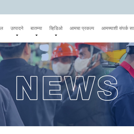
दल
उत्पादने
बातम्या
व्हिडिओ
आमचा प्रकल्प
आमच्याशी संपर्क स