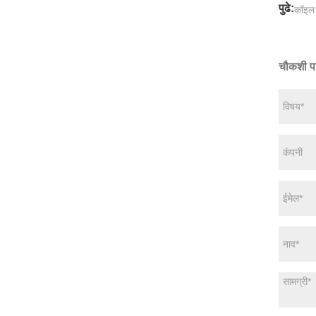
पुढे:
कॉइल 
चौकशी प