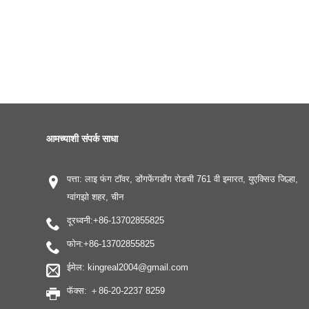
आमच्याशी संपर्क साधा
पत्ता: लाइ फंग टॉवर, डोंगफेंगडोंग रोडची 761 वी इमारत, युएक्सिउ जिल्हा,
ग्वांगझो शहर, चीन
दूरध्वनी:
+86-13702855825
फोन:
+86-13702855825
ईमेल:
kingreal2004@gmail.com
फॅक्स: ＋86-20-2237 8259