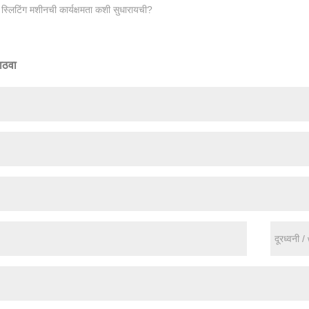
स्लिटिंग मशीनची कार्यक्षमता कशी सुधारायची?
ाठवा