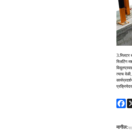
3.
स्लिटर ब
स्लिटिंग म
विद्युतप्र
त्याच वेळी,
कार्यप्रद
प्रक्रिये
Fa
मागील:
फ्