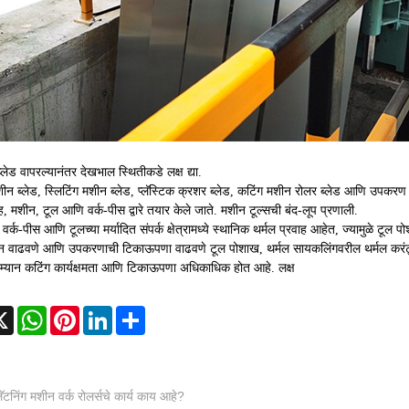
्लेड वापरल्यानंतर देखभाल स्थितीकडे लक्ष द्या.
शीन ब्लेड, स्लिटिंग मशीन ब्लेड, प्लॅस्टिक क्रशर ब्लेड, कटिंग मशीन रोलर ब्लेड आणि उपकरण का
वाह, मशीन, टूल आणि वर्क-पीस द्वारे तयार केले जाते. मशीन टूल्सची बंद-लूप प्रणाली.
 वर्क-पीस आणि टूलच्या मर्यादित संपर्क क्षेत्रामध्ये स्थानिक थर्मल प्रवाह आहेत, ज्यामुळे टूल 
र्शन वाढवणे आणि उपकरणाची टिकाऊपणा वाढवणे टूल पोशाख, थर्मल सायकलिंगवरील थर्मल करं
दरम्यान कटिंग कार्यक्षमता आणि टिकाऊपणा अधिकाधिक होत आहे. लक्ष
cebook
X
WhatsApp
Pinterest
LinkedIn
Share
लॅटनिंग मशीन वर्क रोलर्सचे कार्य काय आहे?