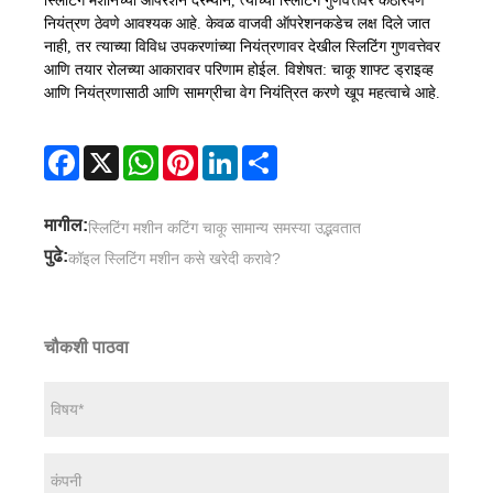
स्लिटिंग मशीनच्या ऑपरेशन दरम्यान, त्याच्या स्लिटिंग गुणवत्तेवर कठोरपणे
नियंत्रण ठेवणे आवश्यक आहे. केवळ वाजवी ऑपरेशनकडेच लक्ष दिले जात
नाही, तर त्याच्या विविध उपकरणांच्या नियंत्रणावर देखील स्लिटिंग गुणवत्तेवर
आणि तयार रोलच्या आकारावर परिणाम होईल. विशेषत: चाकू शाफ्ट ड्राइव्ह
आणि नियंत्रणासाठी आणि सामग्रीचा वेग नियंत्रित करणे खूप महत्वाचे आहे.
Facebook
X
WhatsApp
Pinterest
LinkedIn
Share
मागील:
स्लिटिंग मशीन कटिंग चाकू सामान्य समस्या उद्भवतात
पुढे:
कॉइल स्लिटिंग मशीन कसे खरेदी करावे?
चौकशी पाठवा