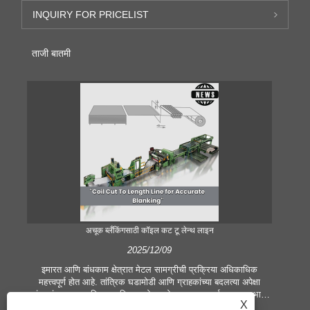
INQUIRY FOR PRICELIST
ताजी बातमी
अचूक ब्लँकिंगसाठी कॉइल कट टू लेन्थ लाइन
2025/12/09
इमारत आणि बांधकाम क्षेत्रात मेटल सामग्रीची प्रक्रिया अधिकाधिक
आ
महत्त्वपूर्ण होत आहे. तांत्रिक घडामोडी आणि ग्राहकांच्या बदलत्या अपेक्षा
प्र
कंपन्यांना उत्पादन निकष आणि गुणवत्तेच्या मोठ्या मागण्या पूर्ण करण्यास भाग
भूम
X
पाडतात. पारंपारिक हात प्रक्रिया तंत्रे समकालीन उद्योगाच्या गरजा पूर्ण
मेटल