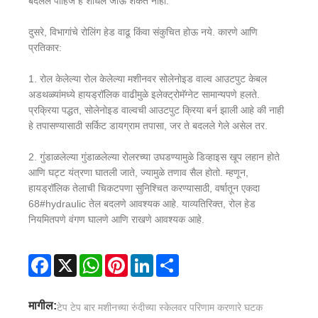
बदलले पाहिजे हे शोधले जाऊ शकत नाही.
दुसरे, विभागांचे रोलिंग हेड वाढू किंवा संकुचित होऊ नये. कारणे आणि
प्रतिकार:
1. रोल केलेल्या रोल केलेल्या मशीनवर सोलेनोइड वाल्व आउटपुट केबल
अडथळ्यांमध्ये हायड्रॉलिक वाढीमुळे इलेक्ट्रोमॅग्नेट सामान्यपणे हलते.
प्रक्रिया पद्धत, सोलेनोइड वाल्वची आउटपुट क्रिया बर्न झाली आहे की नाही
हे तपासण्यासाठी सर्किट डायग्राम तपासा, जर ते बदलले गेले असेल तर.
2. गुंडाळलेल्या गुंडाळलेल्या रोलरच्या उघडण्यामुळे डिव्हाइस खूप लहान होते
आणि घट्ट यंत्रणा घातली जाते, ज्यामुळे तणाव सैल होतो. म्हणून,
हायड्रॉलिक तेलाची चिकटपणा सुनिश्चित करण्यासाठी, वर्षातून एकदा
68#hydraulic तेल बदलणे आवश्यक आहे. याव्यतिरिक्त, रोल हेड
नियमितपणे वंगण घालणे आणि राखणे आवश्यक आहे.
Facebook
X
WhatsApp
Pinterest
LinkedIn
Share
मागील:
टेप टेप बार मशीनच्या रुंदीच्या स्केलवर परिणाम करणारे घटक