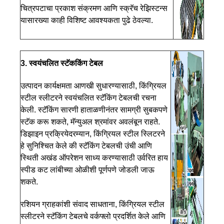
चित्रपटाचा प्रकाश संक्रमण आणि स्क्रॅच रेझिस्टन्स
यासारख्या काही विशिष्ट आवश्यकता पुढे ठेवल्या.
3. स्वयंचलित स्टॅक
किंग टेबल
उत्पादन कार्यक्षमता आणखी सुधारण्यासाठी, किंग्रियल
स्टील स्लीटरने स्वयंचलित स्टॅकिंग टेबलची रचना
केली. स्टॅकिंग सारणी हाताळणीनंतर सामग्री सुबकपणे
स्टॅक करू शकते, मॅन्युअल श्रमांवर अवलंबून राहते.
डिझाइन प्रक्रियेदरम्यान, किंग्रियल स्टील स्लिटरने
हे सुनिश्चित केले की स्टॅकिंग टेबलची उंची आणि
स्थिती अखंड ऑपरेशन साध्य करण्यासाठी उर्वरित हाय
स्पीड कट लांबीच्या ओळीशी पूर्णपणे जोडली जाऊ
शकते.
रशियन ग्राहकांशी संवाद साधताना, किंग्रियल स्टील
स्लीटरने स्टॅकिंग टेबलचे वर्कफ्लो प्रदर्शित केले आणि