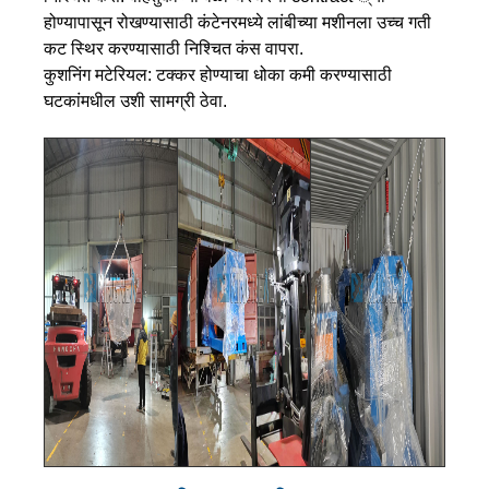
होण्यापासून रोखण्यासाठी कंटेनरमध्ये लांबीच्या मशीनला उच्च गती
कट स्थिर करण्यासाठी निश्चित कंस वापरा.
कुशनिंग मटेरियल: टक्कर होण्याचा धोका कमी करण्यासाठी
घटकांमधील उशी सामग्री ठेवा.