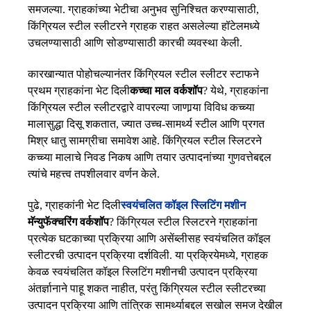
समजल्या. ग्राहकांच्या भेटीचा अनुभव सुनिश्चित करण्यासाठी,
किंग्रियल स्टील स्लीटरने ग्राहक राहत असलेल्या हॉटेलमध्ये
उचलण्यासाठी आणि सोडण्यासाठी कारची व्यवस्था केली.
कारखान्यात पोहोचल्यानंतर किंग्रियल स्टील स्लीटर स्टाफने
प्रथम ग्राहकांना भेट दिली
कच्चा माल वर्कशॉप
? येथे, ग्राहकांना
किंग्रियल स्टील स्लीटरद्वारे वापरल्या जाणार्‍या विविध कच्च्या
मालासुद्धा दिसू शकतात, ज्यात उच्च-सामर्थ्य स्टील आणि प्रगत
मिश्र धातु सामग्रीचा समावेश आहे. किंग्रियल स्टील स्लिटरने
कच्च्या मालाचे निवड निकष आणि तयार उत्पादनांच्या गुणवत्तेबद्दल
त्यांचे महत्त्व तपशीलवार वर्णन केले.
पुढे, ग्राहकांनी भेट दिली
स्वयंचलित कॉइल स्लिटिंग मशीन
मॅन्युफॅक्चरिंग वर्कशॉप
? किंग्रियल स्टील स्लिटरने ग्राहकांना
प्रत्येक घटकाच्या प्रक्रिया आणि असेंब्लीसह स्वयंचलित कॉइल
स्लीटरची उत्पादन प्रक्रिया दर्शविली. या प्रक्रियेमध्ये, ग्राहक
केवळ स्वयंचलित कॉइल स्लिटिंग मशीनची उत्पादन प्रक्रिया
अंतर्ज्ञानाने पाहू शकत नाहीत, परंतु किंग्रियल स्टील स्लीटरच्या
उत्पादन प्रक्रिया आणि तांत्रिक सामर्थ्याबद्दल सखोल समज देखील