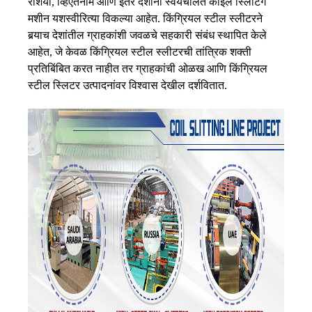
रशिया, व्हिएतनाम आणि इतर देशांना स्वयंचलित कॉइल स्लिटिंग
मशीन यशस्वीरित्या विकल्या आहेत. किंग्रियल स्टील स्लीटरने
बर्‍याच देशांतील ग्राहकांशी जवळचे सहकारी संबंध स्थापित केले
आहेत, जे केवळ किंग्रियल स्टील स्लीटरची तांत्रिक शक्ती
प्रतिबिंबित करत नाहीत तर ग्राहकांची ओळख आणि किंग्रियल
स्टील स्लिटर उत्पादनांवर विश्वास देखील दर्शवितात.