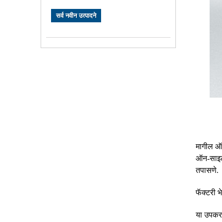
सर्व नवीन उत्पादने
मागील ऑन
ऑन-साइट भ
तपासणे.
फॅक्टरी 
या उपकर