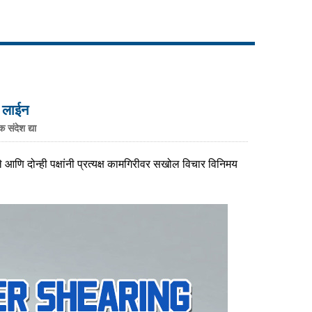
Live
थ लाईन
 संदेश द्या
ले आणि दोन्ही पक्षांनी प्रत्यक्ष कामगिरीवर सखोल विचार विनिमय