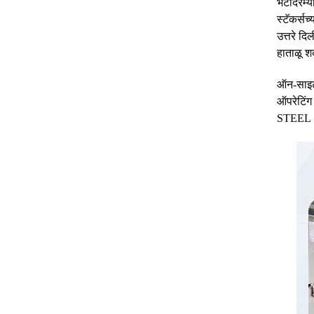
भेटीदरम्य
स्टॅकर्स
उत्तरे दि
हाताळू श
ऑन-साइट
ऑपरेटिंग
STEEL S