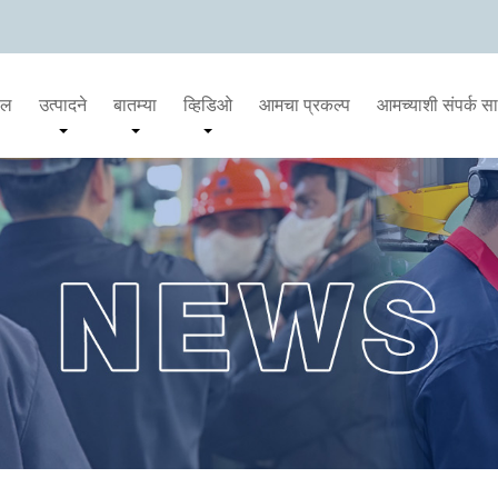
दल
उत्पादने
बातम्या
व्हिडिओ
आमचा प्रकल्प
आमच्याशी संपर्क स