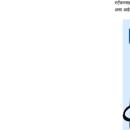
स्टॅकरसह
असा आहे क