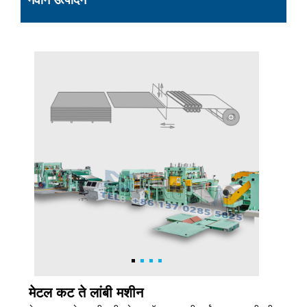
नवीन उत्पादन
मेटल कट ते लांबी मशीन