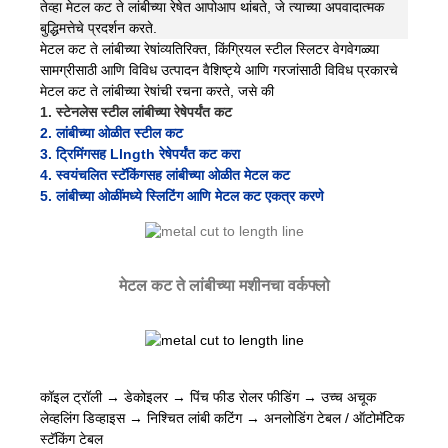
तेव्हा मेटल कट ते लांबीच्या रेषेत आपोआप थांबते, जे त्याच्या अपवादात्मक
बुद्धिमत्तेचे प्रदर्शन करते.
मेटल कट ते लांबीच्या रेषांव्यतिरिक्त, किंग्रियल स्टील स्लिटर वेगवेगळ्या
सामग्रीसाठी आणि विविध उत्पादन वैशिष्ट्ये आणि गरजांसाठी विविध प्रकारचे
मेटल कट ते लांबीच्या रेषांची रचना करते, जसे की
1. स्टेनलेस स्टील लांबीच्या रेषेपर्यंत कट
2. लांबीच्या ओळीत स्टील कट
3. ट्रिमिंगसह Llngth रेषेपर्यंत कट करा
4. स्वयंचलित स्टॅकिंगसह लांबीच्या ओळीत मेटल कट
5. लांबीच्या ओळींमध्ये स्लिटिंग आणि मेटल कट एकत्र करणे
मेटल कट ते लांबीच्या मशीनचा वर्कफ्लो
कॉइल ट्रॉली → डेकोइलर → पिंच फीड रोलर फीडिंग → उच्च अचूक
लेव्हलिंग डिव्हाइस → निश्चित लांबी कटिंग → अनलोडिंग टेबल / ऑटोमॅटिक
स्टॅकिंग टेबल