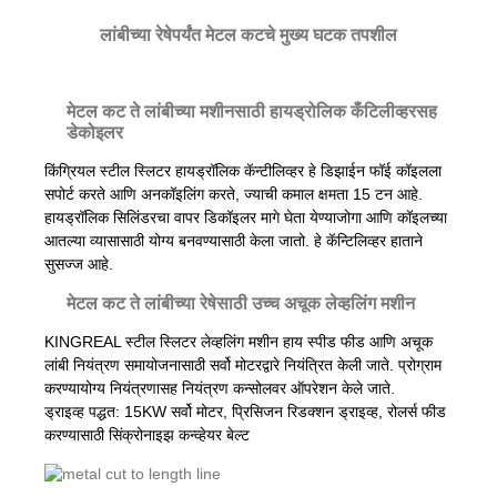
लांबीच्या रेषेपर्यंत मेटल कटचे मुख्य घटक तपशील
मेटल कट ते लांबीच्या मशीनसाठी हायड्रोलिक कँटिलीव्हरसह
डेकोइलर
किंग्रियल स्टील स्लिटर हायड्रॉलिक कॅन्टीलिव्हर हे डिझाईन फॉई कॉइलला
सपोर्ट करते आणि अनकॉइलिंग करते, ज्याची कमाल क्षमता 15 टन आहे.
हायड्रॉलिक सिलिंडरचा वापर डिकॉइलर मागे घेता येण्याजोगा आणि कॉइलच्या
आतल्या व्यासासाठी योग्य बनवण्यासाठी केला जातो. हे कॅन्टिलिव्हर हाताने
सुसज्ज आहे.
मेटल कट ते लांबीच्या रेषेसाठी उच्च अचूक लेव्हलिंग मशीन
KINGREAL स्टील स्लिटर लेव्हलिंग मशीन हाय स्पीड फीड आणि अचूक
लांबी नियंत्रण समायोजनासाठी सर्वो मोटरद्वारे नियंत्रित केली जाते. प्रोग्राम
करण्यायोग्य नियंत्रणासह नियंत्रण कन्सोलवर ऑपरेशन केले जाते.
ड्राइव्ह पद्धत: 15KW सर्वो मोटर, प्रिसिजन रिडक्शन ड्राइव्ह, रोलर्स फीड
करण्यासाठी सिंक्रोनाइझ कन्व्हेयर बेल्ट