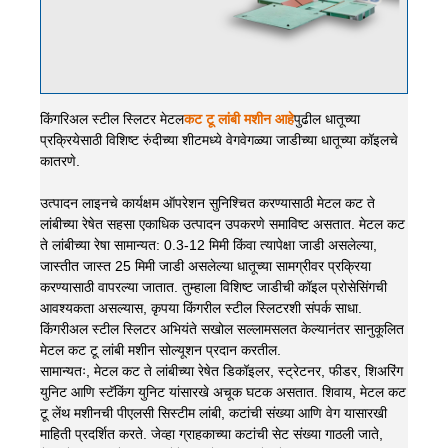
किंगरिअल स्टील स्लिटर मेटल
कट टू लांबी मशीन आहे
पुढील धातूच्या
प्रक्रियेसाठी विशिष्ट रुंदीच्या शीटमध्ये वेगवेगळ्या जाडीच्या धातूच्या कॉइलचे
कातरणे.
उत्पादन लाइनचे कार्यक्षम ऑपरेशन सुनिश्चित करण्यासाठी मेटल कट ते
लांबीच्या रेषेत सहसा एकाधिक उत्पादन उपकरणे समाविष्ट असतात. मेटल कट
ते लांबीच्या रेषा सामान्यत: 0.3-12 मिमी किंवा त्यापेक्षा जाडी असलेल्या,
जास्तीत जास्त 25 मिमी जाडी असलेल्या धातूच्या सामग्रीवर प्रक्रिया
करण्यासाठी वापरल्या जातात. तुम्हाला विशिष्ट जाडीची कॉइल प्रोसेसिंगची
आवश्यकता असल्यास, कृपया किंगरील स्टील स्लिटरशी संपर्क साधा.
किंगरीअल स्टील स्लिटर अभियंते सखोल सल्लामसलत केल्यानंतर सानुकूलित
मेटल कट टू लांबी मशीन सोल्यूशन प्रदान करतील.
सामान्यतः, मेटल कट ते लांबीच्या रेषेत डिकॉइलर, स्ट्रेटनर, फीडर, शिअरिंग
युनिट आणि स्टॅकिंग युनिट यांसारखे अचूक घटक असतात. शिवाय, मेटल कट
टू लेंथ मशीनची पीएलसी सिस्टीम लांबी, कटांची संख्या आणि वेग यासारखी
माहिती प्रदर्शित करते. जेव्हा ग्राहकाच्या कटांची सेट संख्या गाठली जाते,