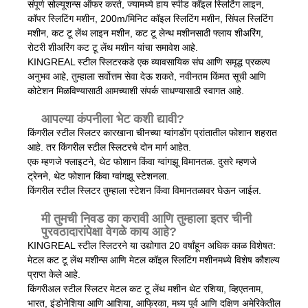
संपूर्ण सोल्यूशन्स ऑफर करते, ज्यामध्ये हाय स्पीड कॉइल स्लिटिंग लाइन,
कॉपर स्लिटिंग मशीन, 200m/मिनिट कॉइल स्लिटिंग मशीन, सिंपल स्लिटिंग
मशीन, कट टू लेंथ लाइन मशीन, कट टू लेन्थ मशीनसाठी फ्लाय शीअरिंग,
रोटरी शीअरिंग कट टू लेंथ मशीन यांचा समावेश आहे.
KINGREAL स्टील स्लिटरकडे एक व्यावसायिक संघ आणि समृद्ध प्रकल्प
अनुभव आहे, तुम्हाला सर्वोत्तम सेवा देऊ शकते, नवीनतम किंमत सूची आणि
कोटेशन मिळविण्यासाठी आमच्याशी संपर्क साधण्यासाठी स्वागत आहे.
आपल्या कंपनीला भेट कशी द्यावी?
किंगरील स्टील स्लिटर कारखाना चीनच्या ग्वांगडोंग प्रांतातील फोशान शहरात
आहे. तर किंगरील स्टील स्लिटरचे दोन मार्ग आहेत.
एक म्हणजे फ्लाइटने, थेट फोशान किंवा ग्वांगझू विमानतळ. दुसरे म्हणजे
ट्रेनने, थेट फोशान किंवा ग्वांगझू स्टेशनला.
किंगरील स्टील स्लिटर तुम्हाला स्टेशन किंवा विमानतळावर घेऊन जाईल.
मी तुमची निवड का करावी आणि तुम्हाला इतर चीनी
पुरवठादारांपेक्षा वेगळे काय आहे?
KINGREAL स्टील स्लिटरने या उद्योगात 20 वर्षांहून अधिक काळ विशेषत:
मेटल कट टू लेंथ मशीन्स आणि मेटल कॉइल स्लिटिंग मशीनमध्ये विशेष कौशल्य
प्राप्त केले आहे.
किंगरीअल स्टील स्लिटर मेटल कट टू लेंथ मशीन थेट रशिया, व्हिएतनाम,
भारत, इंडोनेशिया आणि आशिया, आफ्रिका, मध्य पूर्व आणि दक्षिण अमेरिकेतील