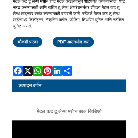
मेटल कट टू लेन्थ मशीन शीट मेटल कॉइलपासून शीटपर्यंत कापण्यासाठी, शीट
सरळ करण्यासाठी आणि कटिंग टू लेन्थ ऑपरेशननंतर शीटला मेटल कट टू
लेन्थ लाइनवर स्टॅक करण्यासाठी वापरली जाते. स्टँडर्ड मेटल कट टू लेन्थ
लाईनमध्ये डिकॉइलर, लेव्हलिंग मशीन, फीडिंग, शिअरिंग युनिट आणि स्टॅकिंग
युनिट असते.
Facebook
X
WhatsApp
Pinterest
LinkedIn
Share
चौकशी पाठवा
PDF डाउनलोड करा
उत्पादन वर्णन
मेटल कट टू लेन्थ मशीन बद्दल व्हिडिओ