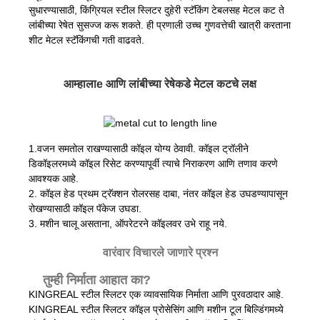
सुधारण्यासाठी, किंग्रियल स्टील स्लिटर दुहेरी स्टॅकिंग टेबलसह मेटल कट ते
लांबीच्या रेषेत सुसज्ज करू शकते. ही प्रणाली उच्च गुणवत्तेची खात्री करताना
शीट मेटल स्टॅकिंगची गती वाढवते.
आम्हाला
e आणि लांबीच्या रेषेकडे मेटल कटचे लक्ष
1.वजन समतोल राखण्यासाठी कॉइल योग्य ठेवावी. कॉइल ट्रॉलीने
डिकॉइलरमध्ये कॉइल रिसेट करण्यापूर्वी त्याचे निराकरण आणि तणाव करणे
आवश्यक आहे.
2. कॉइल हेड प्रथम ट्रॅक्शन रोलरसह दाबा, नंतर कॉइल हेड उघडण्यापासून
रोखण्यासाठी कॉइल पॅकेज उघडा.
3. मशीन चालू असताना, ऑपरेटरने कॉइलवर उभे राहू नये.
वारंवार विचारले जाणारे प्रश्न
तुम्ही निर्माता आहात का?
KINGREAL स्टील स्लिटर एक व्यावसायिक निर्माता आणि पुरवठादार आहे.
KINGREAL स्टील स्लिटर कॉइल प्रोसेसिंग आणि मशीन टूल बिल्डिंगमध्ये