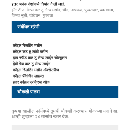
इतर अनेक देशांमध्ये निर्यात केली जाते.
हॉट टॅग्ज: मेटल कट टू लेन्थ मशीन, चीन, उत्पादक, पुरवठादार, कारखाना,
किंमत सूची, कोटेशन, गुणवत्ता
संबंधित श्रेणी
कॉइल स्लिटिंग मशीन
कॉइल कट टू लांबी मशीन
हाय स्पीड कट टू लेन्थ लाईन सोल्युशन
हेवी गेज कट टू लेन्थ लाईन
कॉइल स्लिटिंग मशीन ॲक्सेसरीज
कॉइल पॅकेजिंग लाइन्स
इतर कॉइल प्रक्रिया ओळ
चौकशी पाठवा
कृपया खालील फॉर्ममध्ये तुमची चौकशी करण्यास मोकळ्या मनाने द्या.
आम्ही तुम्हाला २४ तासांत उत्तर देऊ.