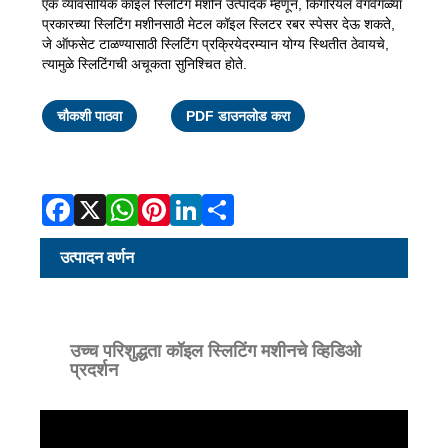
एक व्यावसायिक कॉइल स्लिटिंग मशीन उत्पादक म्हणून, किंगरियल वेगवेगळ्या
प्रकारच्या स्लिटिंग मशीनसाठी मेटल कॉइल स्लिटर रबर स्पेसर देऊ शकते,
जे ऑफसेट टाळण्यासाठी स्लिटिंग प्रक्रियेदरम्यान योग्य स्थितीत ठेवायचे,
त्यामुळे स्लिटिंगची अचूकता सुनिश्चित होते.
Facebook
X
WhatsApp
Pinterest
LinkedIn
Share
चौकशी पाठवा
PDF डाउनलोड करा
उत्पादन वर्णन
उच्च परिशुद्धता कॉइल स्लिटिंग मशीनचे व्हिडिओ
प्रदर्शन