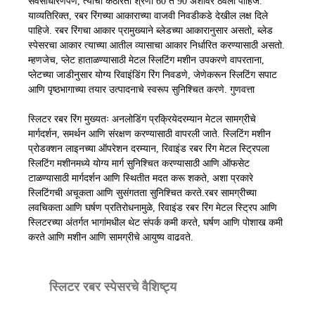
सर्वसाधारणपणे, त्याची कठोरता श्रेणी 60 ते 90 अंशांवर ठेवली पाहिजे.
याव्यतिरिक्त, रबर रिंगच्या आकाराच्या वाजवी निवडीकडे देखील लक्ष दिले
पाहिजे. रबर रिंगचा आकार प्रामुख्याने ब्लेडच्या आकारानुसार असतो, ब्लेड
स्पेसरचा आकार त्याच्या आतील व्यासाचा आकार निर्धारित करण्यासाठी असतो.
म्हणजेच, प्लेट हाताळण्यासाठी मेटल स्लिटिंग मशीन उपकरणे वापरताना,
प्लेटच्या जाडीनुसार योग्य रिवाइंडिंग रिंग निवडणे, जेणेकरून स्लिटिंग सपाट
आणि पृष्ठभागाच्या तयार उत्पादनाचे स्वरूप सुनिश्चित करणे. गुणवत्ता
स्लिटर रबर रिंग मुख्यतः अनलोडिंग प्रक्रियेदरम्यान मेटल सामग्रीचे
मार्गदर्शन, समर्थन आणि संरक्षण करण्यासाठी वापरली जाते. स्लिटिंग मशीन
प्रोडक्शन लाइनच्या ऑपरेशन दरम्यान, रिवाइंड रबर रिंग मेटल स्ट्रिपला
स्लिटिंग मशीनमध्ये योग्य मार्ग सुनिश्चित करण्यासाठी आणि ऑफसेट
टाळण्यासाठी मार्गदर्शन आणि स्थितीत मदत करू शकते, अशा प्रकारे
स्लिटिंगची अचूकता आणि सुसंगतता सुनिश्चित करते.
रबर सामग्रीच्या
लवचिकता आणि घर्षण प्रतिरोधनामुळे, रिवाइंड रबर रिंग मेटल स्ट्रिप आणि
स्लिटरच्या अंतर्गत भागांमधील थेट संपर्क कमी करते, घर्षण आणि पोशाख कमी
करते आणि मशीन आणि सामग्रीचे आयुष्य वाढवते.
स्लिटर रबर स्पेसरचे वैशिष्ट्य