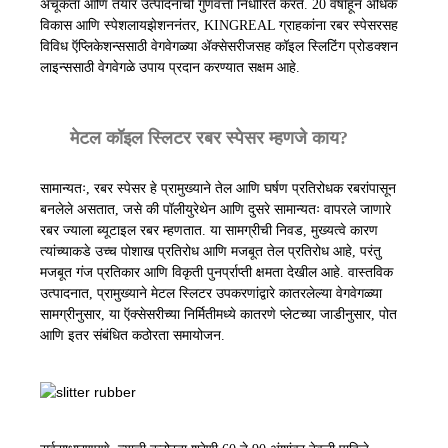
अचूकता आणि तयार उत्पादनांची गुणवत्ता निर्धारित करते. 20 वर्षांहून अधिक
विकास आणि स्पेशलायझेशननंतर, KINGREAL ग्राहकांना रबर स्पेसरसह
विविध ऍप्लिकेशन्ससाठी वेगवेगळ्या ॲक्सेसरीजसह कॉइल स्लिटिंग प्रोडक्शन
लाइन्ससाठी वेगवेगळे उपाय प्रदान करण्यात सक्षम आहे.
मेटल कॉइल स्लिटर रबर स्पेसर म्हणजे काय?
सामान्यतः, रबर स्पेसर हे प्रामुख्याने तेल आणि घर्षण प्रतिरोधक रबरांपासून
बनलेले असतात, जसे की पॉलीयुरेथेन आणि दुसरे सामान्यतः वापरले जाणारे
रबर ज्याला ब्यूटाइल रबर म्हणतात. या सामग्रीची निवड, मुख्यत्वे कारण
त्यांच्याकडे उच्च पोशाख प्रतिरोध आणि मजबूत तेल प्रतिरोध आहे, परंतु
मजबूत गंज प्रतिकार आणि विकृती पुनर्प्राप्ती क्षमता देखील आहे. वास्तविक
उत्पादनात, प्रामुख्याने मेटल स्लिटर उपकरणांद्वारे कातरलेल्या वेगवेगळ्या
सामग्रीनुसार, या ऍक्सेसरीच्या निर्मितीमध्ये कातरणे प्लेटच्या जाडीनुसार, पोत
आणि इतर संबंधित कठोरता समायोजन.