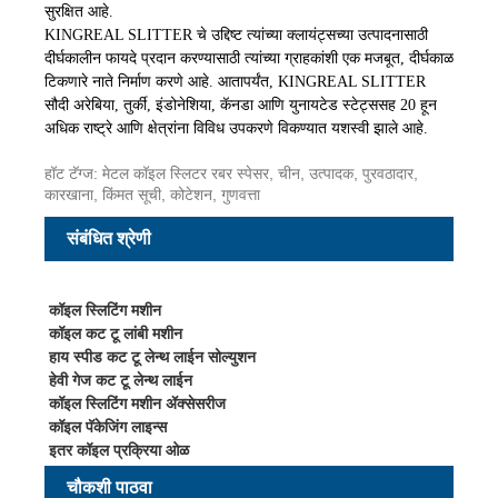
सुरक्षित आहे.
KINGREAL SLITTER चे उद्दिष्ट त्यांच्या क्लायंट्सच्या उत्पादनासाठी
दीर्घकालीन फायदे प्रदान करण्यासाठी त्यांच्या ग्राहकांशी एक मजबूत, दीर्घकाळ
टिकणारे नाते निर्माण करणे आहे. आतापर्यंत, KINGREAL SLITTER
सौदी अरेबिया, तुर्की, इंडोनेशिया, कॅनडा आणि युनायटेड स्टेट्ससह 20 हून
अधिक राष्ट्रे आणि क्षेत्रांना विविध उपकरणे विकण्यात यशस्वी झाले आहे.
हॉट टॅग्ज: मेटल कॉइल स्लिटर रबर स्पेसर, चीन, उत्पादक, पुरवठादार,
कारखाना, किंमत सूची, कोटेशन, गुणवत्ता
संबंधित श्रेणी
कॉइल स्लिटिंग मशीन
कॉइल कट टू लांबी मशीन
हाय स्पीड कट टू लेन्थ लाईन सोल्युशन
हेवी गेज कट टू लेन्थ लाईन
कॉइल स्लिटिंग मशीन ॲक्सेसरीज
कॉइल पॅकेजिंग लाइन्स
इतर कॉइल प्रक्रिया ओळ
चौकशी पाठवा