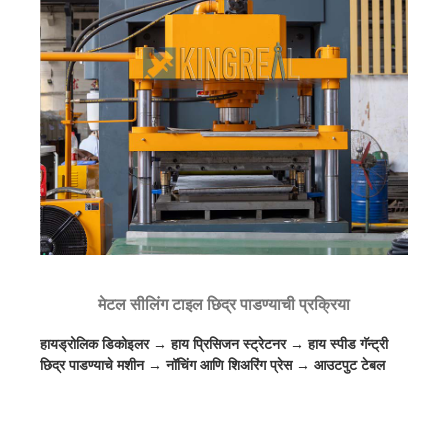
मेटल सीलिंग टाइल छिद्र पाडण्याची प्रक्रिया
हायड्रोलिक डिकोइलर → हाय प्रिसिजन स्ट्रेटनर → हाय स्पीड गॅन्ट्री
छिद्र पाडण्याचे मशीन → नॉचिंग आणि शिअरिंग प्रेस → आउटपुट टेबल