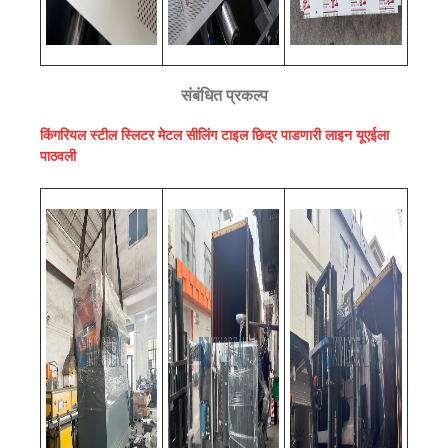
संबंधित प्रकल्प
किंगरियल स्टील स्लिटर मेटल सीलिंग टाइल छिद्र पाडणारी लाइन यूएईला
पाठवली