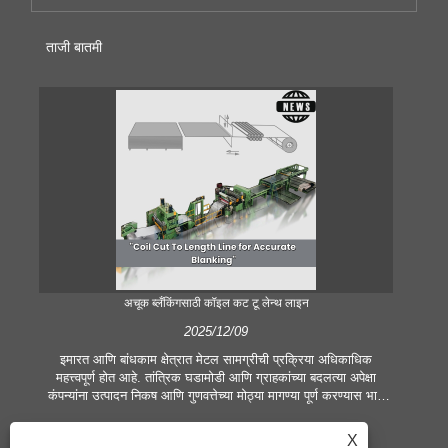
ताजी बातमी
अचूक ब्लँकिंगसाठी कॉइल कट टू लेन्थ लाइन
2025/12/09
इमारत आणि बांधकाम क्षेत्रात मेटल सामग्रीची प्रक्रिया अधिकाधिक
आ
महत्त्वपूर्ण होत आहे. तांत्रिक घडामोडी आणि ग्राहकांच्या बदलत्या अपेक्षा
प्र
कंपन्यांना उत्पादन निकष आणि गुणवत्तेच्या मोठ्या मागण्या पूर्ण करण्यास भाग
भूम
पाडतात. पारंपारिक हात प्रक्रिया तंत्रे समकालीन उद्योगाच्या गरजा पूर्ण
मेटल
करण्यासाठी पुरेशी नाहीत, विशेषतः उत्कृष्ट अचूकता आणि कार्यक्षमतेच्या शोधात.
जहाजब
X