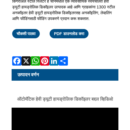
किंगरीअल स्टील स्लिटर हे चीनमधील एक व्यावसायिक स्वयंचलित हेवी
ड्यूटी हायड्रोलिक डिकॉइलर उत्पादक आहे आणि ग्राहकांना 1300 स्टील
अनकॉइलर हेवी ड्यूटी हायड्रोलिक डिकॉइलरसह अनकॉइलिंग, लेव्हलिंग
आणि फीडिंगसाठी फीडिंग उपकरणे प्रदान करू शकतात.
Facebook
X
WhatsApp
Pinterest
LinkedIn
Share
चौकशी पाठवा
PDF डाउनलोड करा
उत्पादन वर्णन
ऑटोमॅटिक हेवी ड्यूटी हायड्रोलिक डिकॉइलर बद्दल व्हिडिओ