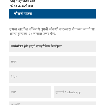
धातू छिद्र पाडणे ओळ
फीडर उपकरणे दाबा
चौकशी पाठवा
कृपया खालील फॉर्ममध्ये तुमची चौकशी करण्यास मोकळ्या मनाने द्या.
आम्ही तुम्हाला २४ तासांत उत्तर देऊ.