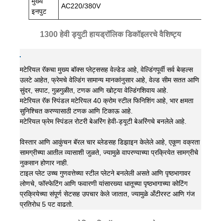
मुख्य
AC220/380V
इनपुट
1300 हेवी ड्युटी हायड्रॉलिक डिकॉइलरचे वैशिष्ट्य
मटेरियल रॅकचा मुख्य बॉक्स प्लेट्ससह वेल्डेड आहे, वेल्डिंगपूर्वी सर्व बेव्हल्स
उलटे आहेत, फ्रेमचे वेल्डिंग सामान्य मानकांनुसार आहे, वेल्ड सीम सतत आणि
सुंदर, सपाट, गुळगुळीत, टणक आणि खोट्या वेल्डिंगशिवाय आहे.
मटेरियल रॅक स्पिंडल मटेरियल 40 क्रोम स्टील फिनिशिंग आहे, भार क्षमता
सुनिश्चित करण्यासाठी टणक आणि टिकाऊ आहे.
मटेरियल फ्रेम स्पिंडल रोटरी बेअरिंग हेवी-ड्यूटी बेअरिंगचे बनलेले आहे.
विस्तार आणि आकुंचन बॅरल चार ब्लेडसह डिझाइन केलेले आहे, एकूण वक्रता
सामग्रीच्या आतील व्यासाशी जुळते, ज्यामुळे वापरण्याच्या प्रक्रियेत सामग्रीचे
नुकसान होणार नाही.
टाइल प्लेट उच्च गुणवत्तेच्या स्टील प्लेटने बनलेली असते आणि पृष्ठभागावर
लोणचे, फॉस्फेटिंग आणि फवारणी यांसारख्या धातूच्या पृष्ठभागाच्या कोटिंग
प्रक्रियेच्या संपूर्ण सेटसह उपचार केले जातात, ज्यामुळे अँटीरस्ट आणि गंज
प्रतिरोध 5 पट वाढतो.